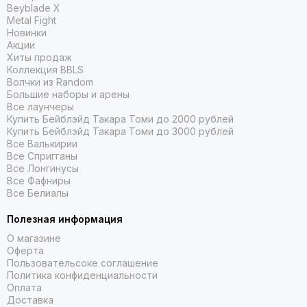
Beyblade X
Metal Fight
Новинки
Акции
Хиты продаж
Коллекция BBLS
Волчки из Random
Большие наборы и арены
Все лаунчеры
Купить Бейблэйд Такара Томи до 2000 рублей
Купить Бейблэйд Такара Томи до 3000 рублей
Все Валькирии
Все Спригганы
Все Лонгинусы
Все Фафниры
Все Белиалы
Полезная информация
О магазине
Оферта
Пользовательсоке соглашение
Политика конфиденциальности
Оплата
Доставка