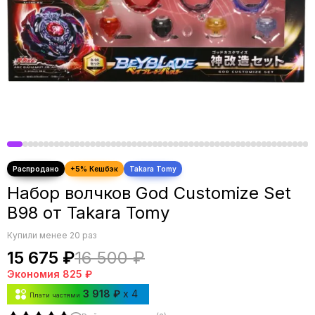
Набор волчков God Customize Set
B98 от Takara Tomy
Купили менее 20 раз
15 675 ₽
16 500 ₽
Экономия
825 ₽
3 918 ₽
x 4
Плати частями