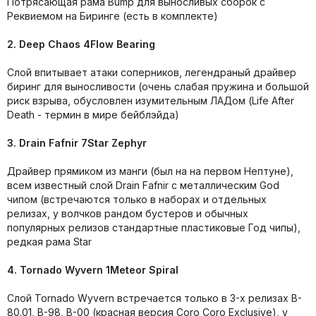
Потрясающая рама Bump для выносливых сборок с
Реквиемом на Биринге (есть в комплекте)
2. Deep Chaos 4Flow Bearing
Слой впитывает атаки соперников, легендраный драйвер
биринг для выносливости (очень слабая пружина и большой
риск взрыва, обусловлен изумительным ЛАДом (Life After
Death - термин в мире бейблэйда)
3. Drain Fafnir 7Star Zephyr
Драйвер прямиком из манги (был на на первом Нептуне),
всем известный слой Drain Fafnir с металлическим God
чипом (встречаются только в наборах и отдельных
релизах, у волчков рандом бустеров и обычных
популярных релизов стандартные пластиковые Год чипы),
редкая рама Star
4. Tornado Wyvern 1Meteor Spiral
Слой Tornado Wyvern встречается только в 3-х релизах B-
80.01, B-98, B-00 (красная версия Coro Coro Exclusive), у