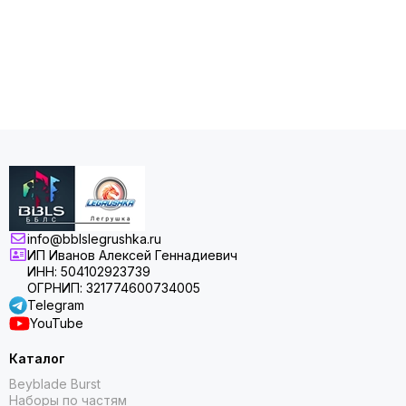
info@bblslegrushka.ru
ИП Иванов Алексей Геннадиевич
ИНН: 504102923739
ОГРНИП: 321774600734005
Telegram
YouTube
Каталог
Beyblade Burst
Наборы по частям