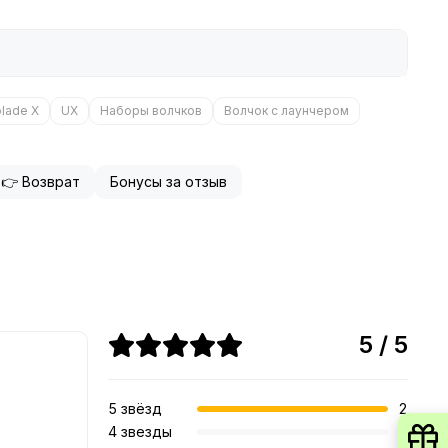
lade X
UX
Наборы волчков
Волчок с лаунчером
👉 Возврат
Бонусы за отзыв
5 / 5
5 звёзд
2
4 звезды
0