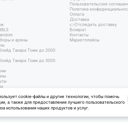
Пользовательсоке соглаше
Политика конфиденциальнос
Оплата
Доставка
аж
👉Отследить доставку
BBLS
Возврат
Random
Контакты
боры и арены
Маркетплейсы
ры
блэйд Такара Томи до 2000
блэйд Такара Томи до 3000
рии
аны
усы
ры
ы
пользует cookie-файлы и другие технологии, чтобы помочь
ции, а также для предоставления лучшего пользовательского
иза использования наших продуктов и услуг.