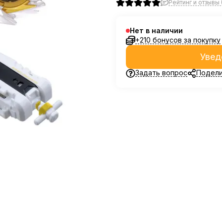
Рейтинг и отзывы 
Нет в наличии
+210 бонусов за покупку
Увед
Задать вопрос
Подели