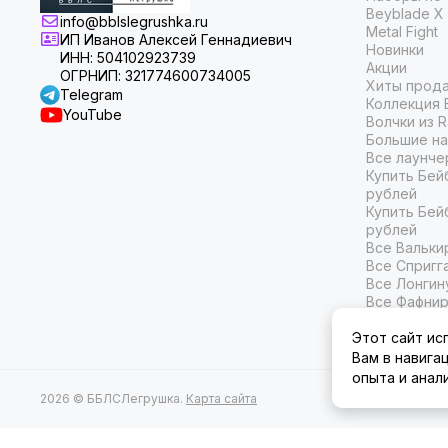
Beyblade X
info@bblslegrushka.ru
Metal Fight
ИП Иванов Алексей Геннадиевич
Новинки
ИНН: 504102923739
Акции
ОГРНИП: 321774600734005
Хиты прод
Telegram
Коллекция 
YouTube
Волчки из 
Большие на
Все лаунче
Купить Бей
рублей
Купить Бей
рублей
Все Вальки
Все Спригг
Все Лонгин
Все Фафни
Все Белиал
Этот сайт ис
Вам в навига
опыта и анал
2026 © ББЛСЛегрушка.
Карта сайта