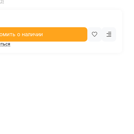
(2)
омить о наличии
ться