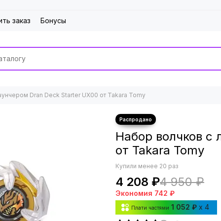
ить заказ
Бонусы
аунчером Dran Deck Starter UX00 от Takara Tomy
Набор волчков с 
от Takara Tomy
Купили менее 20 раз
4 208 ₽
4 950 ₽
Экономия
742 ₽
1 052 ₽
x 4
Плати частями