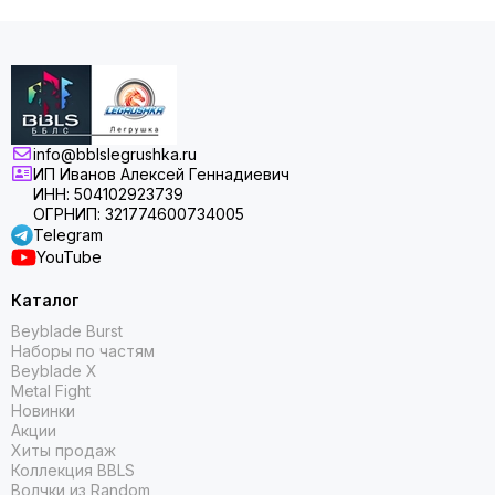
info@bblslegrushka.ru
ИП Иванов Алексей Геннадиевич
ИНН: 504102923739
ОГРНИП: 321774600734005
Telegram
YouTube
Каталог
Beyblade Burst
Наборы по частям
Beyblade X
Metal Fight
Новинки
Акции
Хиты продаж
Коллекция BBLS
Волчки из Random