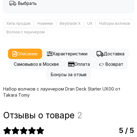
Выбрать
Хиты продаж
Новинки
Beyblade X
UX
Наборы волчков
Волчок с лаунчером
Описание
Характеристики
Доставка
Самовывоз в Москве
Оплата
👉 Возврат
Бонусы за отзыв
Набор волчков с лаунчером Dran Deck Starter UX00 от
Takara Tomy
Отзывы о товаре
2
5 / 5