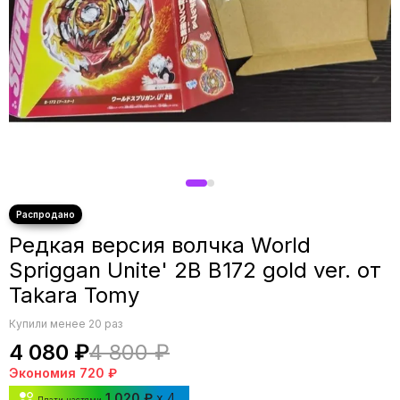
Редкая версия волчка World
Spriggan Unite' 2B B172 gold ver. от
Takara Tomy
Купили менее 20 раз
4 080 ₽
4 800 ₽
Экономия
720 ₽
1 020 ₽
x 4
Плати частями