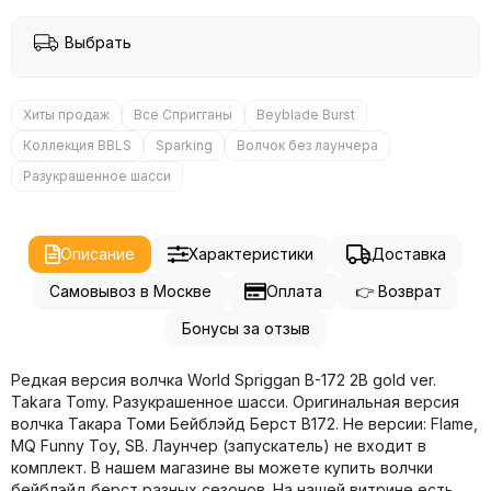
Выбрать
Хиты продаж
Все Спригганы
Beyblade Burst
Коллекция BBLS
Sparking
Волчок без лаунчера
Разукрашенное шасси
Описание
Характеристики
Доставка
Самовывоз в Москве
Оплата
👉 Возврат
Бонусы за отзыв
Редкая версия волчка World Spriggan B-172 2B gold ver.
Takara Tomy. Разукрашенное шасси. Оригинальная версия
волчка Такара Томи Бейблэйд Берст B172. Не версии: Flame,
MQ Funny Toy, SB. Лаунчер (запускатель) не входит в
комплект. В нашем магазине вы можете купить волчки
бейблэйд берст разных сезонов. На нашей витрине есть