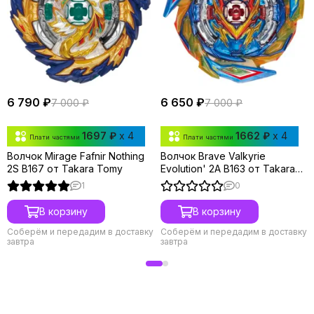
6 790 ₽
6 650 ₽
7 000 ₽
7 000 ₽
1697 ₽
x 4
1662 ₽
x 4
Плати частями
Плати частями
Волчок Mirage Fafnir Nothing
Волчок Brave Valkyrie
2S B167 от Takara Tomy
Evolution' 2A B163 от Takara
Tomy
1
0
В корзину
В корзину
Соберём и передадим в доставку
Соберём и передадим в доставку
завтра
завтра