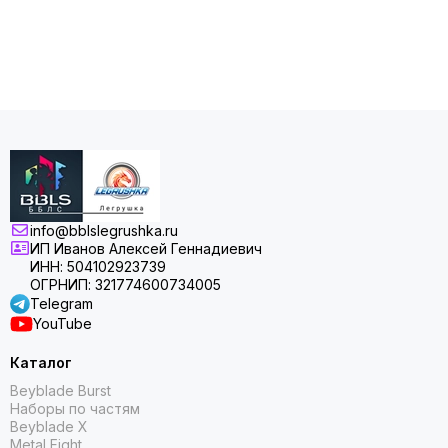
info@bblslegrushka.ru
ИП Иванов Алексей Геннадиевич
ИНН: 504102923739
ОГРНИП: 321774600734005
Telegram
YouTube
Каталог
Beyblade Burst
Наборы по частям
Beyblade X
Metal Fight