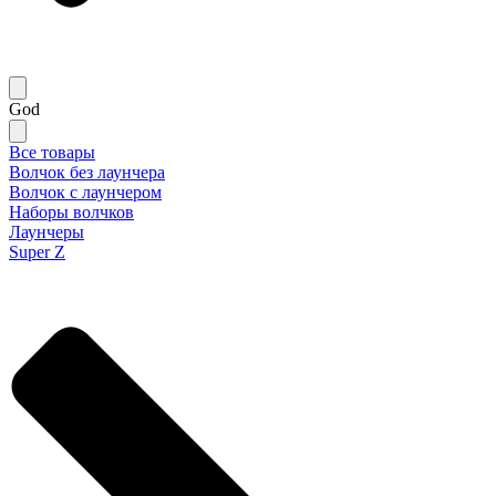
God
Все товары
Волчок без лаунчера
Волчок с лаунчером
Наборы волчков
Лаунчеры
Super Z