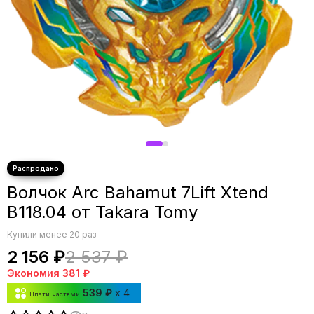
Волчок Arc Bahamut 7Lift Xtend
B118.04 от Takara Tomy
Купили менее 20 раз
2 156 ₽
2 537 ₽
Экономия
381 ₽
539 ₽
x 4
Плати частями