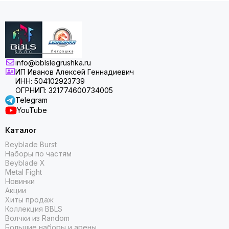
info@bblslegrushka.ru
ИП Иванов Алексей Геннадиевич
ИНН: 504102923739
ОГРНИП: 321774600734005
Telegram
YouTube
Каталог
Beyblade Burst
Наборы по частям
Beyblade X
Metal Fight
Новинки
Акции
Хиты продаж
Коллекция BBLS
Волчки из Random
Большие наборы и арены