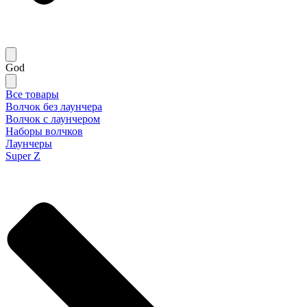
God
Все товары
Волчок без лаунчера
Волчок с лаунчером
Наборы волчков
Лаунчеры
Super Z