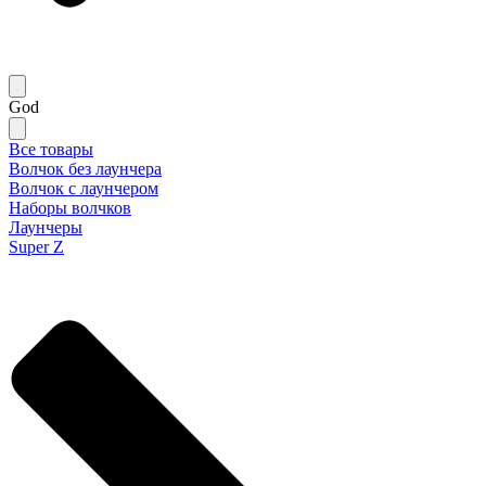
God
Все товары
Волчок без лаунчера
Волчок с лаунчером
Наборы волчков
Лаунчеры
Super Z