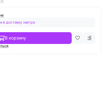
(3)
ине
 в доставку завтра
В корзину
ться