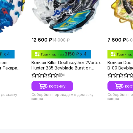
12 600 ₽
7 600 ₽
14 000 ₽
8 
₽
x 4
3150 ₽
x 4
Плати частями
Плати ча
uiem
Волчок Killer Deathscyther 2Vortex
Волчок Duo A
от Такара
Hunter B85 Beyblade Burst от
B-00 Beybla
Takara Tomy
Takara Tom
0
В корзину
В кор
 доставку
Соберём и передадим в доставку
Соберём и пе
завтра
завтра