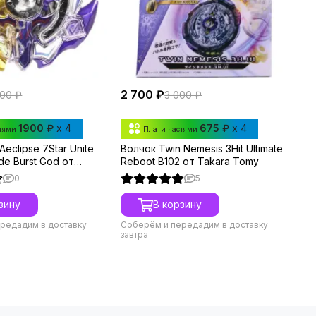
2 700 ₽
000 ₽
3 000 ₽
1900 ₽
x 4
675 ₽
x 4
стями
Плати частями
eclipse 7Star Unite
Волчок Twin Nemesis 3Hit Ultimate
de Burst God от
Reboot B102 от Takara Tomy
y
0
5
зину
В корзину
редадим в доставку
Соберём и передадим в доставку
завтра