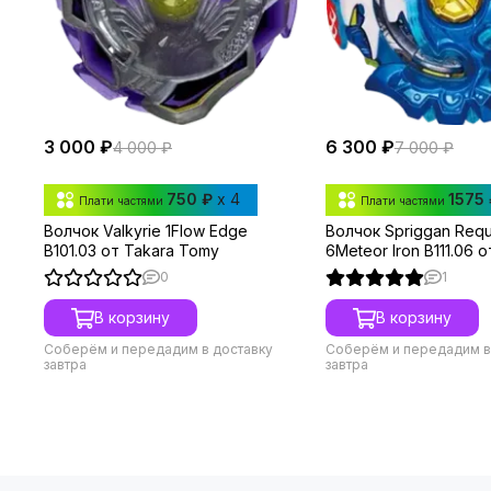
3 000 ₽
6 300 ₽
4 000 ₽
7 000 ₽
750 ₽
x 4
1575 
Плати частями
Плати частями
Волчок Valkyrie 1Flow Edge
Волчок Spriggan Req
B101.03 от Takara Tomy
6Meteor Iron B111.06 
Томи
0
1
В корзину
В корзину
Соберём и передадим в доставку
Соберём и передадим в
завтра
завтра