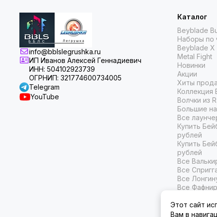
Каталог
Beyblade Bu
Наборы по 
Beyblade X
info@bblslegrushka.ru
Metal Fight
ИП Иванов Алексей Геннадиевич
Новинки
ИНН: 504102923739
Акции
ОГРНИП: 321774600734005
Хиты прод
Telegram
Коллекция 
YouTube
Волчки из 
Большие на
Все лаунче
Купить Бей
рублей
Купить Бей
рублей
Все Вальки
Все Спригг
Все Лонгин
Все Фафни
Все Белиал
Этот сайт ис
Вам в навига