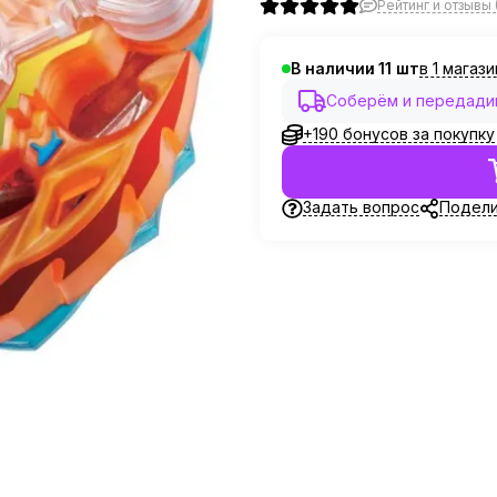
Рейтинг и отзывы 
в 1 магаз
В наличии
11
Соберём и передадим
+190 бонусов за покупку
Задать вопрос
Подели