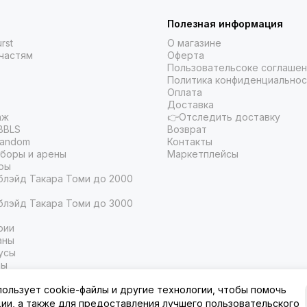
Полезная информация
rst
О магазине
частям
Оферта
Пользовательсоке соглаше
Политика конфиденциальнос
Оплата
Доставка
аж
👉Отследить доставку
BBLS
Возврат
Random
Контакты
боры и арены
Маркетплейсы
ры
блэйд Такара Томи до 2000
блэйд Такара Томи до 3000
рии
аны
усы
ры
ы
пользует cookie-файлы и другие технологии, чтобы помочь
ции, а также для предоставления лучшего пользовательского