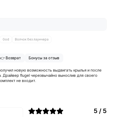
God
Волчок без лаунчера
👉 Возврат
Бонусы за отзыв
 получил новую возможность выдвигать крылья и после
а. Драйвер flugel черезвычайно вынослив для своего
комплект не входит.
5 / 5