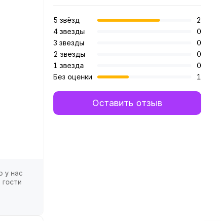
5 звёзд
2
4 звезды
0
3 звезды
0
2 звезды
0
1 звезда
0
Без оценки
1
Оставить отзыв
о у нас
 гости