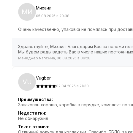
Михаил
МИ
05.08.2025 в 20:38
Очень качественно, упаковка не помялась при достав
Здравствуйте, Михаил. Благодарим Вас за положитель
Мы будем рады видеть Вас в числе наших постоянных
Менеджер магазина, 06.08.2025 в 09:28
Vugber
VU
02.04.2025 в 21:30
Преимущества:
Запакован хорошо, коробка в порядке, комплект полн
Недостатки:
Не обнаружил
Текст отзыва:
Отличный волчок для коллекции, Спасибо, ББЛС, за к