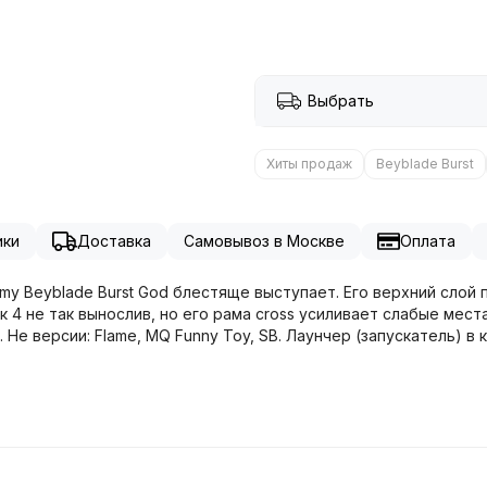
Выбрать
Хиты продаж
Beyblade Burst
ики
Доставка
Самовывоз в Москве
Оплата
omy Beyblade Burst God блестяще выступает. Его верхний слой
 4 не так вынослив, но его рама cross усиливает слабые мест
Не версии: Flame, MQ Funny Toy, SB. Лаунчер (запускатель) в 