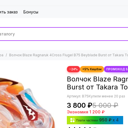
ить заказ
Бонусы
ра
Волчок Blaze Ragnaruk 4Cross Flugel B75 Beyblade Burst от Takara 
−24%
Волчок Blaze Ragn
Burst от Takara T
Артикул:
B75
Купили менее 20 раз
3 800 ₽
5 000 ₽
Экономия
1 200 ₽
950 ₽
x 4
Плати частями