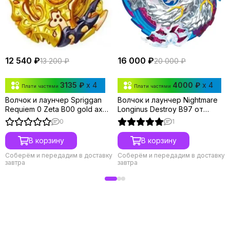
12 540 ₽
16 000 ₽
13 200 ₽
20 000 ₽
3135 ₽
x 4
4000 ₽
x 4
Плати частями
Плати частями
Волчок и лаунчер Spriggan
Волчок и лаунчер Nightmare
Requiem 0 Zeta B00 gold axe
Longinus Destroy B97 от
ver. от Takara Tomy
Takara Tomy
0
1
В корзину
В корзину
Соберём и передадим в доставку
Соберём и передадим в доставку
завтра
завтра