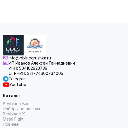
info@bblslegrushka.ru
ИП Иванов Алексей Геннадиевич
ИНН: 504102923739
ОГРНИП: 321774600734005
Telegram
YouTube
Каталог
Beyblade Burst
Наборы по частям
Beyblade X
Metal Fight
Новинки