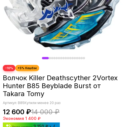
−10%
Волчок Killer Deathscyther 2Vortex
Hunter B85 Beyblade Burst от
Takara Tomy
Артикул:
B85
Купили менее 20 раз
12 600 ₽
14 000 ₽
Экономия
1 400 ₽
3 150 ₽
x 4
Плати частями