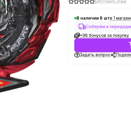
Оставить отзыв
в 1 магази
В наличии
8
Соберём и передадим
+98 бонусов за покупку
Задать вопрос
Подели