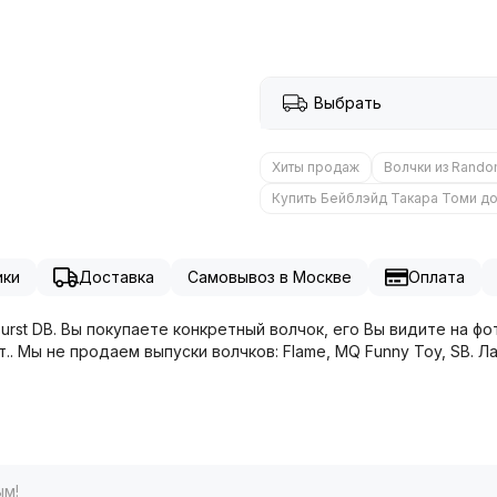
Выбрать
Хиты продаж
Волчки из Rand
Купить Бейблэйд Такара Томи д
ики
Доставка
Самовывоз в Москве
Оплата
Burst DB. Вы покупаете конкретный волчок, его Вы видите на ф
шт.. Мы не продаем выпуски волчков: Flame, MQ Funny Toy, SB. 
ым!