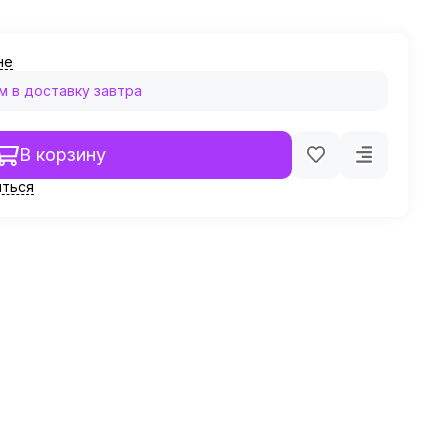
не
 в доставку завтра
В корзину
ться