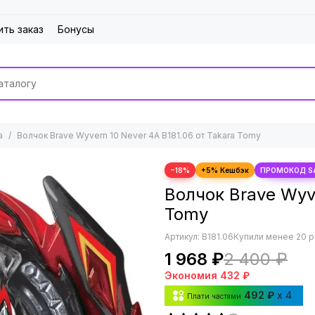
ить заказ
Бонусы
а
Волчок Brave Wyvern 10 Never 4A B181.06 от Takara Tomy
−18%
Волчок Brave Wyve
Tomy
Артикул:
B181.06
Купили менее 20 р
1 968 ₽
2 400 ₽
Экономия
432 ₽
492 ₽
x 4
Плати частями