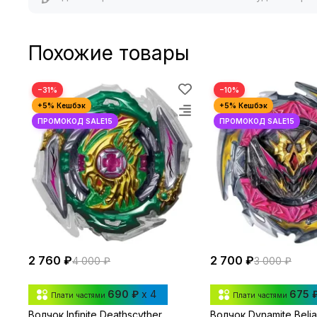
Похожие товары
−31%
−10%
2 760 ₽
2 700 ₽
4 000 ₽
3 000 ₽
690 ₽
x 4
675 
Плати частями
Плати частями
Волчок Infinite Deathscyther
Волчок Dynamite Belia