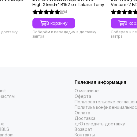
High Xtend+' B192 от Takara Tomy
Venture-2 B
4
В корзину
В кор
 доставку
Соберём и передадим в доставку
Соберём и пе
завтра
завтра
Полезная информация
rst
О магазине
частям
Оферта
Пользовательсоке соглаше
Политика конфиденциальнос
Оплата
Доставка
аж
👉Отследить доставку
BBLS
Возврат
Random
Контакты