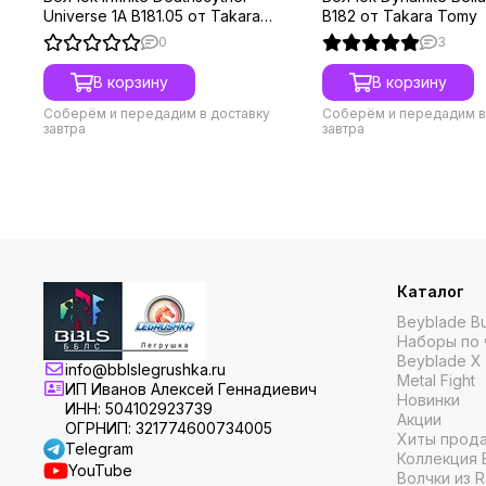
Universe 1A B181.05 от Takara
B182 от Takara Tomy
Tomy
0
3
В корзину
В корзину
Соберём и передадим в доставку
Соберём и передадим в
завтра
завтра
Каталог
Beyblade Bu
Наборы по 
Beyblade X
info@bblslegrushka.ru
Metal Fight
ИП Иванов Алексей Геннадиевич
Новинки
ИНН: 504102923739
Акции
ОГРНИП: 321774600734005
Хиты прод
Telegram
Коллекция 
YouTube
Волчки из 