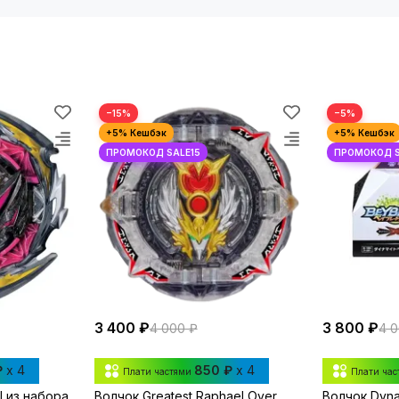
−15%
−5%
3 400 ₽
3 800 ₽
4 000 ₽
4 
₽
x 4
850 ₽
x 4
Плати частями
Плати ча
l из набора
Волчок Greatest Raphael Over
Волчок Dyna