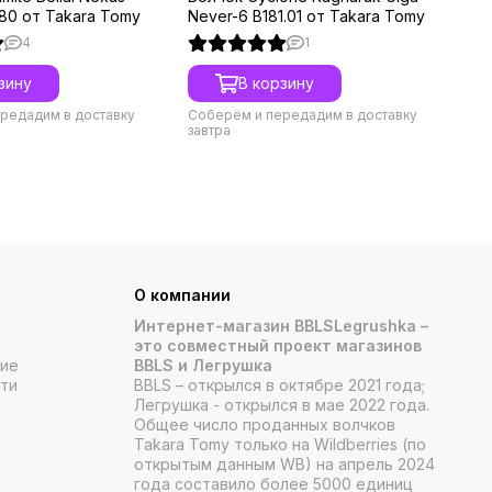
180 от Takara Tomy
Never-6 B181.01 от Takara Tomy
Ri
4
1
зину
В корзину
редадим в доставку
Соберём и передадим в доставку
Со
завтра
зав
О компании
Интернет-магазин BBLSLegrushka –
это совместный проект магазинов
ние
BBLS и Легрушка
ти
BBLS – открылся в октябре 2021 года;
Легрушка - открылся в мае 2022 года.
Общее число проданных волчков
Takara Tomy только на Wildberries (по
открытым данным WB) на апрель 2024
года составило более 5000 единиц