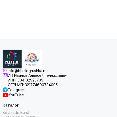
info@bblslegrushka.ru
ИП Иванов Алексей Геннадиевич
ИНН: 504102923739
ОГРНИП: 321774600734005
Telegram
YouTube
Каталог
Beyblade Burst