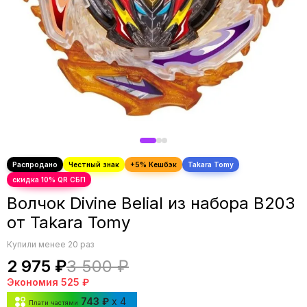
Волчок Divine Belial из набора B203
от Takara Tomy
Купили менее 20 раз
2 975 ₽
3 500 ₽
Экономия
525 ₽
743 ₽
x 4
Плати частями