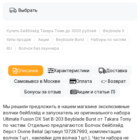
Выбрать
Купить Бейблэйд Такара Томи до 3000 рублей
Beyblade X
Хиты продаж
Акции
Beyblade Burst
Наборы по частям
BU
Волчок без лаунчера
Описание
Характеристики
Доставка
Самовывоз в Москве
Оплата
👉 Возврат
Бонусы за отзыв
Акции и статьи (1)
Мы решили предложить в нашем магазине эксклюзивные
волчки бейблэйд и запускатель из оригинального набора
Ultimate Fusion DX Set B-203 Beyblade Burst от Takara Tomy
по частям. Отдельно предлагаются: Волчок бейблэйд
берст Divine Belial (артикул 137287993, комплектация:
волчок 1 шт., наклейки для волчка 1 шт.). Части набора не