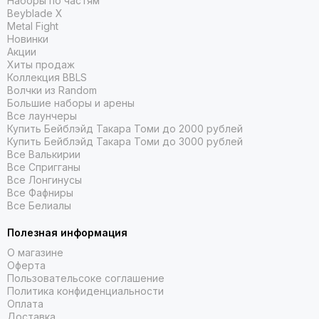
Наборы по частям
Beyblade X
Metal Fight
Новинки
Акции
Хиты продаж
Коллекция BBLS
Волчки из Random
Большие наборы и арены
Все лаунчеры
Купить Бейблэйд Такара Томи до 2000 рублей
Купить Бейблэйд Такара Томи до 3000 рублей
Все Валькирии
Все Спригганы
Все Лонгинусы
Все Фафниры
Все Белиалы
Полезная информация
О магазине
Оферта
Пользовательсоке соглашение
Политика конфиденциальности
Оплата
Доставка