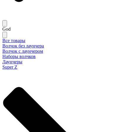
God
Все товары
Волчок без лаунчера
Волчок с лаунчером
Наборы волчков
Лаунчеры
Super Z