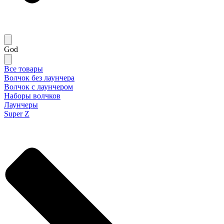
God
Все товары
Волчок без лаунчера
Волчок с лаунчером
Наборы волчков
Лаунчеры
Super Z