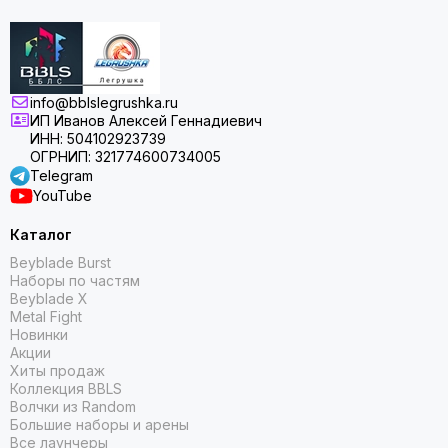
info@bblslegrushka.ru
ИП Иванов Алексей Геннадиевич
ИНН: 504102923739
ОГРНИП: 321774600734005
Telegram
YouTube
Каталог
Beyblade Burst
Наборы по частям
Beyblade X
Metal Fight
Новинки
Акции
Хиты продаж
Коллекция BBLS
Волчки из Random
Большие наборы и арены
Все лаунчеры