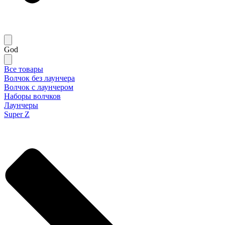
God
Все товары
Волчок без лаунчера
Волчок с лаунчером
Наборы волчков
Лаунчеры
Super Z