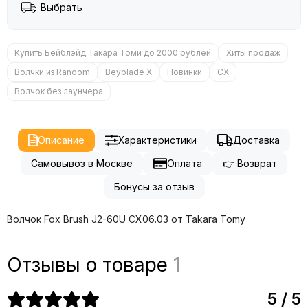
Выбрать
Купить Бейблэйд Такара Томи до 2000 рублей
Хиты продаж
Волчки из Random
Beyblade X
Новинки
CX
Волчок без лаунчера
Описание
Характеристики
Доставка
Самовывоз в Москве
Оплата
👉 Возврат
Бонусы за отзыв
Волчок Fox Brush J2-60U CX06.03 от Takara Tomy
Отзывы о товаре
1
5 / 5