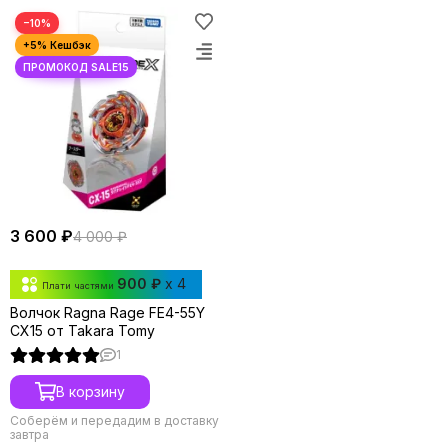
−10%
3 600 ₽
4 000 ₽
900 ₽
x 4
Плати частями
Волчок Ragna Rage FE4-55Y
CX15 от Takara Tomy
1
В корзину
Соберём и передадим в доставку
завтра