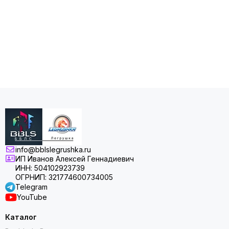
info@bblslegrushka.ru
ИП Иванов Алексей Геннадиевич
ИНН: 504102923739
ОГРНИП: 321774600734005
Telegram
YouTube
Каталог