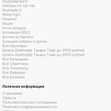
Beyblade Burst
Наборы по частям
Beyblade X
Metal Fight
Новинки
Акции
Хиты продаж
Коллекция BBLS
Волчки из Random
Большие наборы и арены
Все лаунчеры
Купить Бейблэйд Такара Томи до 2000 рублей
Купить Бейблэйд Такара Томи до 3000 рублей
Все Валькирии
Все Спригганы
Все Лонгинусы
Все Фафниры
Все Белиалы
Полезная информация
О магазине
Оферта
Пользовательсоке соглашение
Политика конфиденциальности