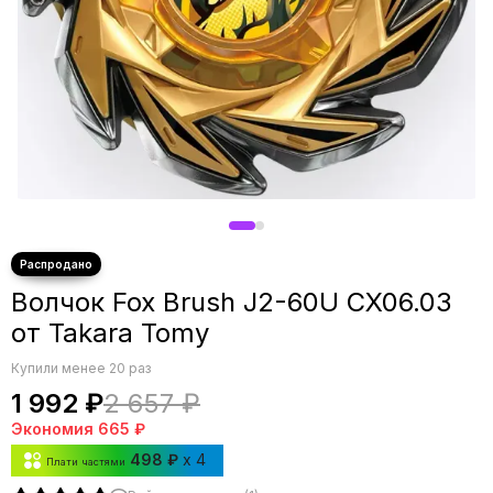
Волчок Fox Brush J2-60U CX06.03
от Takara Tomy
Купили менее 20 раз
1 992 ₽
2 657 ₽
Экономия
665 ₽
498 ₽
x 4
Плати частями