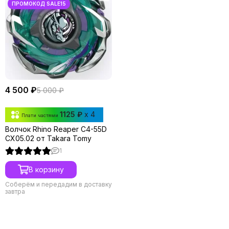
4 500 ₽
5 000 ₽
1125 ₽
x 4
Плати частями
Волчок Rhino Reaper C4-55D
CX05.02 от Takara Tomy
1
В корзину
Соберём и передадим в доставку
завтра