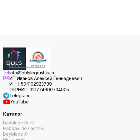
info@bblslegrushka.ru
ИП Иванов Алексей Геннадиевич
ИНН: 504102923739
ОГРНИП: 321774600734005
Telegram
YouTube
Каталог
Beyblade Burst
Наборы по частям
Beyblade X
Metal Fight