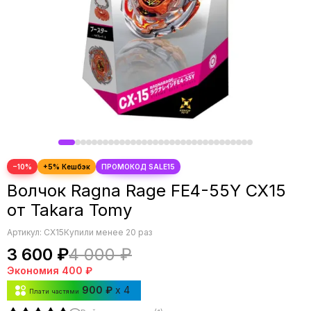
−10%
Волчок Ragna Rage FE4-55Y CX15
от Takara Tomy
Артикул:
CX15
Купили менее 20 раз
3 600 ₽
4 000 ₽
Экономия
400 ₽
900 ₽
x 4
Плати частями