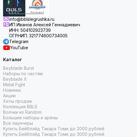
info@bblslegrushka.ru
ИП Иванов Алексей Геннадиевич
ИНН: 504102923739
ОГРНИП: 321774600734005
Telegram
YouTube
Каталог
Beyblade Burst
Наборы по частям
Beyblade X
Metal Fight
Новинки
Акции
Хиты продаж
Коллекция BBLS
Волчки из Random
Большие наборы и арены
Все лаунчеры
Купить Бейблэйд Такара Томи до 2000 рублей
Купить Бейблэйд Такара Томи до 3000 рублей