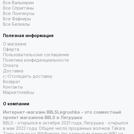
Все Валькирии
Все Спригганы
Все Лонгинусы
Все Фафниры
Все Белиалы
Полезная информация
О магазине
Оферта
Пользовательсоке соглашение
Политика конфиденциальности
Оплата
Доставка
👉Отследить доставку
Возврат
Контакты
Маркетплейсы
О компании
Интернет-магазин BBLSLegrushka – это совместный
проект магазинов BBLS и Легрушка
BBLS – открылся в октябре 2021 года; Легрушка - открылся
в мае 2022 года. Общее число проданных волчков Takara
Tomy только на Wildberries (по открытым данным WB) на