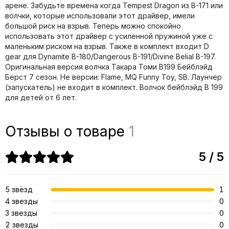
арене. Забудьте времена когда Tempest Dragon из B-171 или
волчки, которые использовали этот драйвер, имели
большой риск на взрыв. Теперь можно спокойно
использовать этот драйвер с усиленной пружиной уже с
маленьким риском на взрыв. Также в комплект входит D
gear для Dynamite B-180/Dangerous B-191/Divine Belial B-197.
Оригинальная версия волчка Такара Томи B199 Бейблэйд
Берст 7 сезон. Не версии: Flame, MQ Funny Toy, SB. Лаунчер
(запускатель) не входит в комплект. Волчок бейблэйд B 199
для детей от 6 лет.
Отзывы о товаре
1
5 / 5
5 звёзд
1
4 звезды
0
3 звезды
0
2 звезды
0