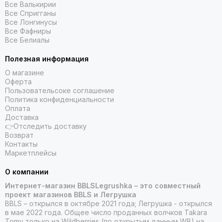
Все Валькирии
Все Спригганы
Все Лонгинусы
Все Фафниры
Все Белиалы
Полезная информация
О магазине
Оферта
Пользовательсоке соглашение
Политика конфиденциальности
Оплата
Доставка
👉Отследить доставку
Возврат
Контакты
Маркетплейсы
О компании
Интернет-магазин BBLSLegrushka – это совместный
проект магазинов BBLS и Легрушка
BBLS – открылся в октябре 2021 года; Легрушка - открылся
в мае 2022 года. Общее число проданных волчков Takara
Tomy только на Wildberries (по открытым данным WB) на