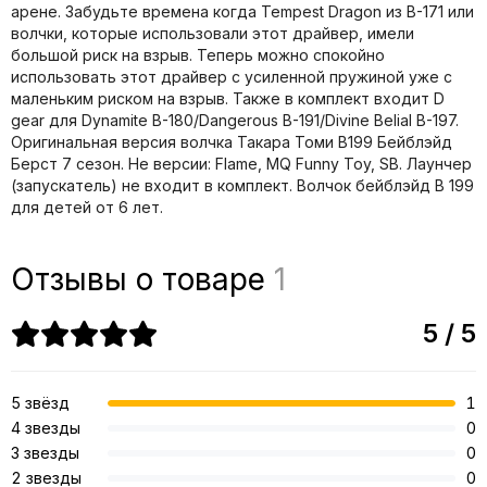
арене. Забудьте времена когда Tempest Dragon из B-171 или
волчки, которые использовали этот драйвер, имели
большой риск на взрыв. Теперь можно спокойно
использовать этот драйвер с усиленной пружиной уже с
маленьким риском на взрыв. Также в комплект входит D
gear для Dynamite B-180/Dangerous B-191/Divine Belial B-197.
Оригинальная версия волчка Такара Томи B199 Бейблэйд
Берст 7 сезон. Не версии: Flame, MQ Funny Toy, SB. Лаунчер
(запускатель) не входит в комплект. Волчок бейблэйд B 199
для детей от 6 лет.
Отзывы о товаре
1
5 / 5
5 звёзд
1
4 звезды
0
3 звезды
0
2 звезды
0