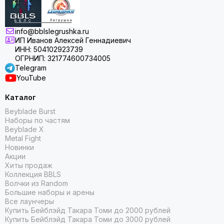
info@bblslegrushka.ru
ИП Иванов Алексей Геннадиевич
ИНН: 504102923739
ОГРНИП: 321774600734005
Telegram
YouTube
Каталог
Beyblade Burst
Наборы по частям
Beyblade X
Metal Fight
Новинки
Акции
Хиты продаж
Коллекция BBLS
Волчки из Random
Большие наборы и арены
Все лаунчеры
Купить Бейблэйд Такара Томи до 2000 рублей
Купить Бейблэйд Такара Томи до 3000 рублей