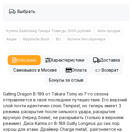
Выбрать
Купить Бейблэйд Такара Томи до 3000 рублей
Хиты продаж
Акции
Beyblade Burst
BU
Волчок без лаунчера
Описание
Характеристики
Доставка
Самовывоз в Москве
Оплата
👉 Возврат
Бонусы за отзыв
Gatling Dragon B-199 от Takara Tomy из 7-го сезона
отправляется в своё последнее путешествие. Его верхний
слой почти идентичен слою Tempest, но теперь имеет 3
режима: раскрытие после сильного удара, раскрытие
вручную (перед боем), не раскрывать (только в верхнем
режиме). Диск Karma от B-189 Guilty Longinus до сих пор
хорош для атаки. Драйвер Charge metal\` разгоняется на