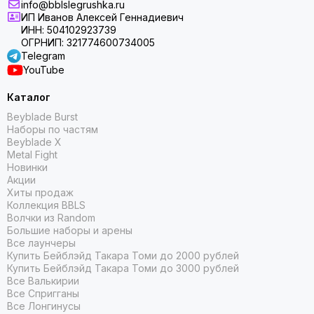
info@bblslegrushka.ru
ИП Иванов Алексей Геннадиевич
ИНН: 504102923739
ОГРНИП: 321774600734005
Telegram
YouTube
Каталог
Beyblade Burst
Наборы по частям
Beyblade X
Metal Fight
Новинки
Акции
Хиты продаж
Коллекция BBLS
Волчки из Random
Большие наборы и арены
Все лаунчеры
Купить Бейблэйд Такара Томи до 2000 рублей
Купить Бейблэйд Такара Томи до 3000 рублей
Все Валькирии
Все Спригганы
Все Лонгинусы