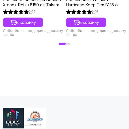
Xtend+ Retsu B150 от Takara
Hurricane Keep Ten B135 от
Tomy
Takara Tomy
7
5
В корзину
В корзину
Соберём и передадим в доставку
Соберём и передадим в доставку
завтра
завтра