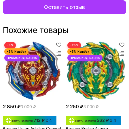
Оставить отзыв
Похожие товары
−5%
−25%
2 850 ₽
2 250 ₽
3 000 ₽
3 000 ₽
712 ₽
x 4
562 ₽
x 4
Плати частями
Плати частями
Волчок Union Achilles Convert
Волчок Bushin Ashura