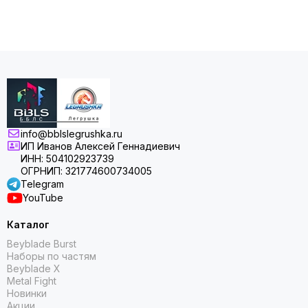
info@bblslegrushka.ru
ИП Иванов Алексей Геннадиевич
ИНН: 504102923739
ОГРНИП: 321774600734005
Telegram
YouTube
Каталог
Beyblade Burst
Наборы по частям
Beyblade X
Metal Fight
Новинки
Акции