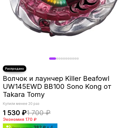
Волчок и лаунчер Killer Beafowl
UW145EWD BB100 Sono Kong от
Takara Tomy
Купили менее 20 раз
1 530 ₽
1 700 ₽
Экономия
170 ₽
382 ₽
x 4
Плати частями