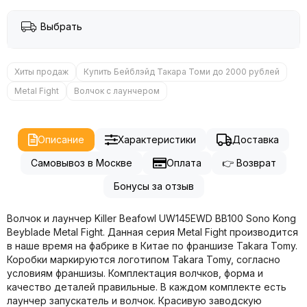
Выбрать
Хиты продаж
Купить Бейблэйд Такара Томи до 2000 рублей
Metal Fight
Волчок с лаунчером
Описание
Характеристики
Доставка
Самовывоз в Москве
Оплата
👉 Возврат
Бонусы за отзыв
Волчок и лаунчер Killer Beafowl UW145EWD BB100 Sono Kong
Beyblade Metal Fight. Данная серия Metal Fight производится
в наше время на фабрике в Китае по франшизе Takara Tomy.
Коробки маркируются логотипом Takara Tomy, согласно
условиям франшизы. Комплектация волчков, форма и
качество деталей правильные. В каждом комплекте есть
лаунчер запускатель и волчок. Красивую заводскую