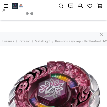
Metal Fight
Install App
Все товары
Волчок без лаунчера
Волчок с лаунчером
Арены
Главная
Каталог
Metal Fight
Волчок и лаунчер Killer Beafowl 