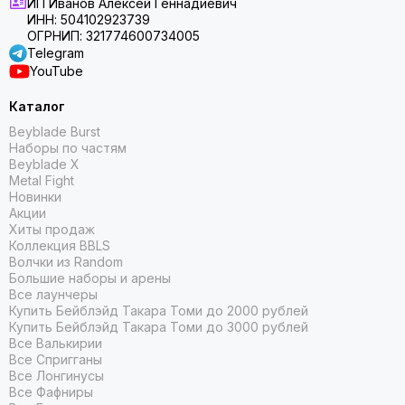
ИП Иванов Алексей Геннадиевич
ИНН: 504102923739
ОГРНИП: 321774600734005
Telegram
YouTube
Каталог
Beyblade Burst
Наборы по частям
Beyblade X
Metal Fight
Новинки
Акции
Хиты продаж
Коллекция BBLS
Волчки из Random
Большие наборы и арены
Все лаунчеры
Купить Бейблэйд Такара Томи до 2000 рублей
Купить Бейблэйд Такара Томи до 3000 рублей
Все Валькирии
Все Спригганы
Все Лонгинусы
Все Фафниры