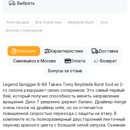
Выбрать
Хиты продаж
Все Спригганы
Beyblade Burst
God
Волчок с лаунчером
Описание
Характеристики
Доставка
Самовывоз в Москве
Оплата
👉 Возврат
Бонусы за отзыв
Legend Spriggan B-86 Takara Tomy Beyblade Burst God из 2-
го сезона разрушает своих соперников. Это самый первый
бей, который получил способность менять направление
вращения. Диск 7 уверенно держит баланс. Драйвер merge
очень похож на драйвер unite, но он отличается
повышенной скоростью перехода с защиты на атаку. В
комплекте есть полноразмерный двусторонний ленточный
лаунчер красного цвета с большой силой запуска. Съемная