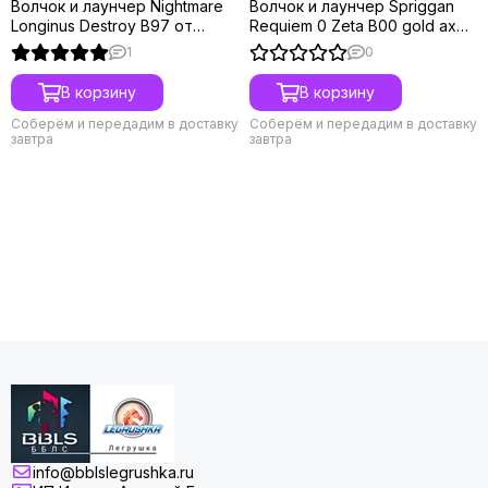
Волчок и лаунчер Nightmare
Волчок и лаунчер Spriggan
Longinus Destroy B97 от
Requiem 0 Zeta B00 gold axe
Takara Tomy
ver. от Takara Tomy
1
0
В корзину
В корзину
Соберём и передадим в доставку
Соберём и передадим в доставку
завтра
завтра
info@bblslegrushka.ru