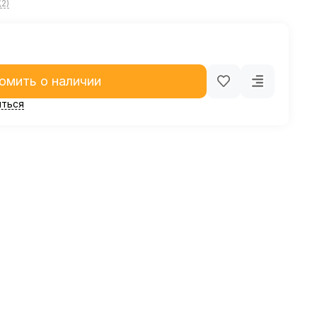
(2)
омить о наличии
ться