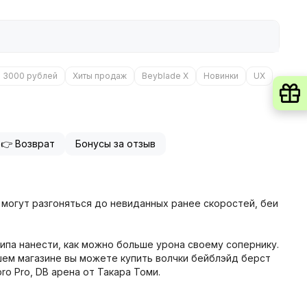
о 3000 рублей
Хиты продаж
Beyblade X
Новинки
UX
👉 Возврат
Бонусы за отзыв
 могут разгоняться до невиданных ранее скоростей, беи
о типа нанести, как можно больше урона своему сопернику.
ашем магазине вы можете купить волчки бейблэйд берст
ro Pro, DB арена от Такара Томи.