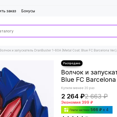
ить заказ
Бонусы
Волчок и запускатель DranBuster 1-60A (Metal Coat: Blue FC Barcelona Ver.
Волчок и запускат
Blue FC Barcelona
Купили менее 20 раз
2 264 ₽
2 663 ₽
Экономия
399 ₽
566 ₽
x 4
Плати частями