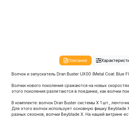
Описание
Характерист
Волчок и запускатель Dran Buster UX00 (Metal Coat: Blue F
Волчки нового поколения сражаются на новых скоростях.
этого поколения разлетаются в поединке, как волчки пок
В комплекте: волчок Dran Buster системы X 1 шт., ленточ
Для этого волчок использует основную фишку Beyblade X
разных сезонов, волчки Beyblade X. На нашей витрине ест