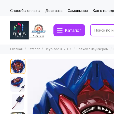
Способы оплаты
Доставка
Самовывоз
Как отслед
Каталог
Главная
Каталог
Beyblade X
UX
Волчок с лаунчером