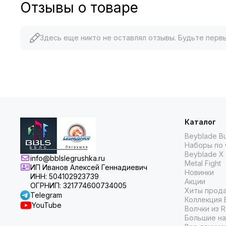
Отзывы о товаре
Здесь еще никто не оставлял отзывы. Будьте перв
Каталог
Beyblade Bu
Наборы по 
Beyblade X
info@bblslegrushka.ru
Metal Fight
ИП Иванов Алексей Геннадиевич
Новинки
ИНН: 504102923739
Акции
ОГРНИП: 321774600734005
Хиты прод
Telegram
Коллекция 
YouTube
Волчки из 
Большие на