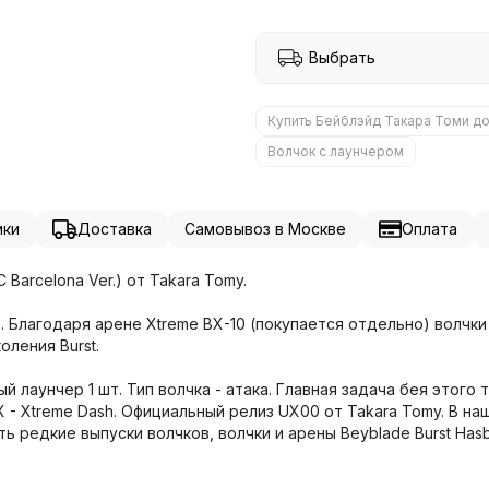
Выбрать
Купить Бейблэйд Такара Томи д
Волчок с лаунчером
ики
Доставка
Самовывоз в Москве
Оплата
C Barcelona Ver.) от Takara Tomy.
 Благодаря арене Xtreme BX-10 (покупается отдельно) волчки
оления Burst.
ный лаунчер 1 шт. Тип волчка - атака. Главная задача бея этог
 - Xtreme Dash. Официальный релиз UX00 от Takara Tomy. В н
ь редкие выпуски волчков, волчки и арены Beyblade Burst Hasb