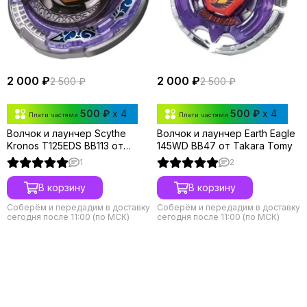
2 000 ₽
2 000 ₽
2 500 ₽
2 500 ₽
500 ₽
x 4
500 ₽
x 4
Плати частями
Плати частями
Волчок и лаунчер Scythe
Волчок и лаунчер Earth Eagle
Kronos T125EDS BB113 от
145WD BB47 от Takara Tomy
Takara Tomy
1
2
В корзину
В корзину
Соберём и передадим в доставку
Соберём и передадим в доставку
сегодня после 11:00 (по МСК)
сегодня после 11:00 (по МСК)