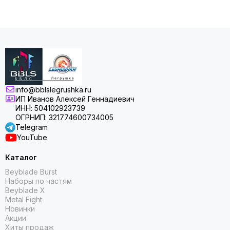
info@bblslegrushka.ru
ИП Иванов Алексей Геннадиевич
ИНН: 504102923739
ОГРНИП: 321774600734005
Telegram
YouTube
Каталог
Beyblade Burst
Наборы по частям
Beyblade X
Metal Fight
Новинки
Акции
Хиты продаж