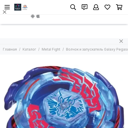
Metal Fight
Install App
Все товары
Волчок без лаунчера
Волчок с лаунчером
Арены
Главная
Каталог
Metal Fight
Волчок и запускатель Galaxy Pega