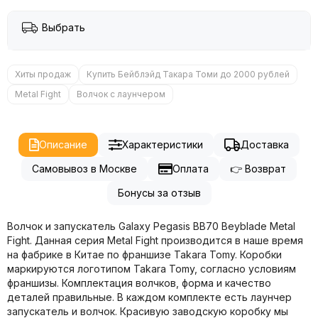
Выбрать
Хиты продаж
Купить Бейблэйд Такара Томи до 2000 рублей
Metal Fight
Волчок с лаунчером
Описание
Характеристики
Доставка
Самовывоз в Москве
Оплата
👉 Возврат
Бонусы за отзыв
Волчок и запускатель Galaxy Pegasis BB70 Beyblade Metal
Fight. Данная серия Metal Fight производится в наше время
на фабрике в Китае по франшизе Takara Tomy. Коробки
маркируются логотипом Takara Tomy, согласно условиям
франшизы. Комплектация волчков, форма и качество
деталей правильные. В каждом комплекте есть лаунчер
запускатель и волчок. Красивую заводскую коробку мы