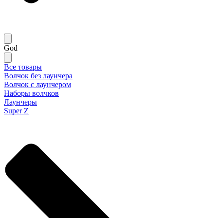
God
Все товары
Волчок без лаунчера
Волчок с лаунчером
Наборы волчков
Лаунчеры
Super Z