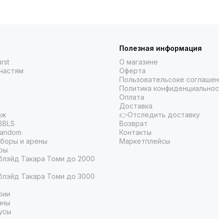
Полезная информация
rst
О магазине
частям
Оферта
Пользовательсоке соглаше
Политика конфиденциальнос
Оплата
Доставка
аж
👉Отследить доставку
BBLS
Возврат
Random
Контакты
боры и арены
Маркетплейсы
ры
блэйд Такара Томи до 2000
блэйд Такара Томи до 3000
рии
аны
усы