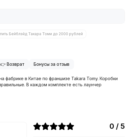
пить Бейблэйд Такара Томи до 2000 рублей
👉 Возврат
Бонусы за отзыв
я на фабрике в Китае по франшизе Takara Tomy. Коробки
правильные. В каждом комплекте есть лаунчер
0 / 5