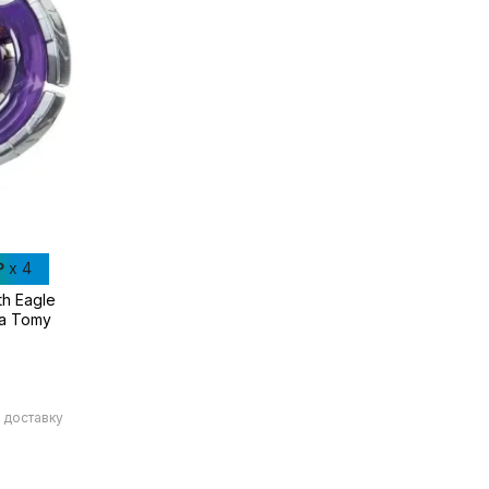
₽
x 4
th Eagle
a Tomy
 доставку