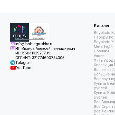
Каталог
Beyblade Bu
Наборы по 
Beyblade X
info@bblslegrushka.ru
Metal Fight
ИП Иванов Алексей Геннадиевич
Новинки
ИНН: 504102923739
Акции
ОГРНИП: 321774600734005
Хиты прод
Telegram
Коллекция 
YouTube
Волчки из 
Большие на
Все лаунче
Купить Бей
рублей
Купить Бей
рублей
Все Вальки
Все Спригг
Все Лонгин