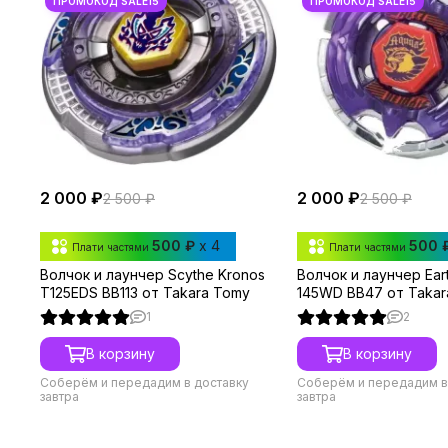
2 000 ₽
2 000 ₽
2 500 ₽
2 500 ₽
500 ₽
x 4
500 
Плати частями
Плати частями
Волчок и лаунчер Scythe Kronos
Волчок и лаунчер Ear
T125EDS BB113 от Takara Tomy
145WD BB47 от Takar
1
2
В корзину
В корзину
Соберём и передадим в доставку
Соберём и передадим в
завтра
завтра