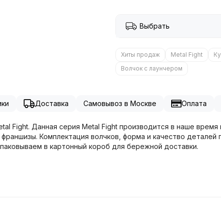
Выбрать
Хиты продаж
Metal Fight
Ку
Волчок с лаунчером
ики
Доставка
Самовывоз в Москве
Оплата
etal Fight. Данная серия Metal Fight производится в наше врем
 франшизы. Комплектация волчков, форма и качество деталей 
упаковываем в картонный короб для бережной доставки.