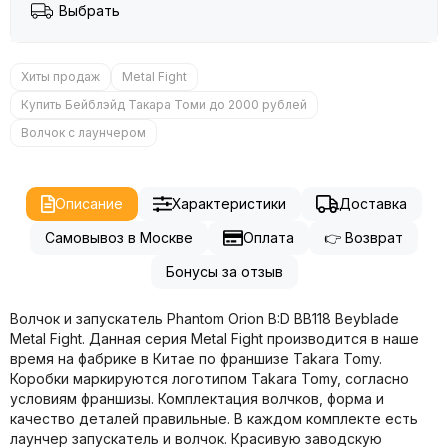
Выбрать
Хиты продаж
Metal Fight
Купить Бейблэйд Такара Томи до 2000 рублей
Волчок с лаунчером
Описание
Характеристики
Доставка
Самовывоз в Москве
Оплата
👉 Возврат
Бонусы за отзыв
Волчок и запускатель Phantom Orion B:D BB118 Beyblade
Metal Fight. Данная серия Metal Fight производится в наше
время на фабрике в Китае по франшизе Takara Tomy.
Коробки маркируются логотипом Takara Tomy, согласно
условиям франшизы. Комплектация волчков, форма и
качество деталей правильные. В каждом комплекте есть
лаунчер запускатель и волчок. Красивую заводскую