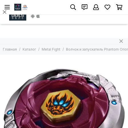
Metal Fight
Install App
Все товары
Волчок без лаунчера
Волчок с лаунчером
Арены
Главная
Каталог
Metal Fight
Волчок и запускатель Phantom Orion