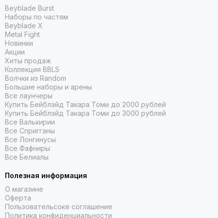
Beyblade Burst
Наборы по частям
Beyblade X
Metal Fight
Новинки
Акции
Хиты продаж
Коллекция BBLS
Волчки из Random
Большие наборы и арены
Все лаунчеры
Купить Бейблэйд Такара Томи до 2000 рублей
Купить Бейблэйд Такара Томи до 3000 рублей
Все Валькирии
Все Спригганы
Все Лонгинусы
Все Фафниры
Все Белиалы
Полезная информация
О магазине
Оферта
Пользовательсоке соглашение
Политика конфиденциальности