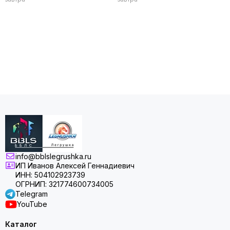
info@bblslegrushka.ru
ИП Иванов Алексей Геннадиевич
ИНН: 504102923739
ОГРНИП: 321774600734005
Telegram
YouTube
Каталог