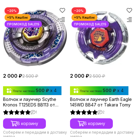
−20%
−20%
2 000 ₽
2 000 ₽
2 500 ₽
2 500 ₽
500 ₽
x 4
500 ₽
x 4
Плати частями
Плати частями
Волчок и лаунчер Scythe
Волчок и лаунчер Earth Eagle
Kronos T125EDS BB113 от
145WD BB47 от Takara Tomy
Takara Tomy
1
2
В корзину
В корзину
Соберём и передадим в доставку
Соберём и передадим в доставку
завтра
завтра