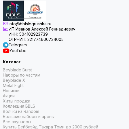
info@bblslegrushka.ru
ИП Иванов Алексей Геннадиевич
ИНН: 504102923739
ОГРНИП: 321774600734005
Telegram
YouTube
Каталог
Beyblade Burst
Наборы по частям
Beyblade X
Metal Fight
Новинки
Акции
Хиты продаж
Коллекция BBLS
Волчки из Random
Большие наборы и арены
Все лаунчеры
Купить Бейблэйд Такара Томи до 2000 рублей