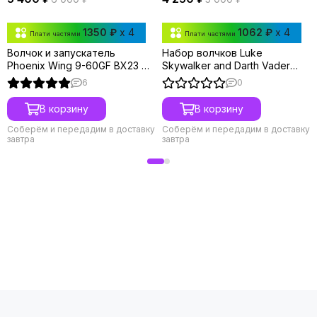
1350 ₽
x 4
1062 ₽
x 4
Плати частями
Плати частями
Волчок и запускатель
Набор волчков Luke
Phoenix Wing 9-60GF BX23 от
Skywalker and Darth Vader
Takara Tomy
Multipack Set BX00 Takara
6
0
Tomy
В корзину
В корзину
Соберём и передадим в доставку
Соберём и передадим в доставку
завтра
завтра