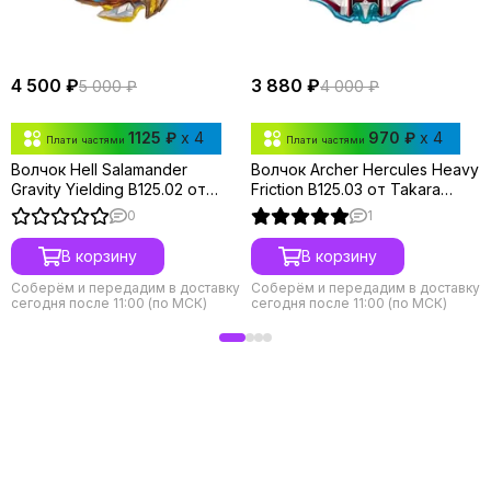
4 500 ₽
3 880 ₽
5 000 ₽
4 000 ₽
1125 ₽
x 4
970 ₽
x 4
Плати частями
Плати частями
Волчок Hell Salamander
Волчок Archer Hercules Heavy
Gravity Yielding B125.02 от
Friction B125.03 от Takara
Takara Tomy
Tomy
0
1
В корзину
В корзину
Соберём и передадим в доставку
Соберём и передадим в доставку
сегодня после 11:00 (по МСК)
сегодня после 11:00 (по МСК)