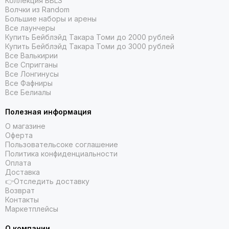
Коллекция BBLS
Волчки из Random
Большие наборы и арены
Все лаунчеры
Купить Бейблэйд Такара Томи до 2000 рублей
Купить Бейблэйд Такара Томи до 3000 рублей
Все Валькирии
Все Спригганы
Все Лонгинусы
Все Фафниры
Все Белиалы
Полезная информация
О магазине
Оферта
Пользовательсоке соглашение
Политика конфиденциальности
Оплата
Доставка
👉Отследить доставку
Возврат
Контакты
Маркетплейсы
О компании