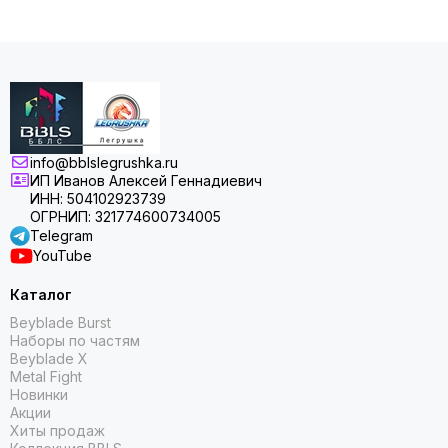
info@bblslegrushka.ru
ИП Иванов Алексей Геннадиевич
ИНН: 504102923739
ОГРНИП: 321774600734005
Telegram
YouTube
Каталог
Beyblade Burst
Наборы по частям
Beyblade X
Metal Fight
Новинки
Акции
Хиты продаж