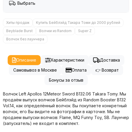
Выбрать
Хиты продаж
Купить Бейблэйд Такара Томи до 2000 рублей
Beyblade Burst
Волчки из Random
Super Z
Волчок без лаунчера
Описание
Характеристики
Доставка
Самовывоз в Москве
Оплата
👉 Возврат
Бонусы за отзыв
Волчок Left Apollos 12Meteor Sword B132.06 Takara Tomy. Мы
продаём выпуск волчков Бейблэйд из Random Booster B132
Vol.14, как определённый волчок. Вы покупаете конкретный
волчок, его Вы видите на фотографии в карточке. Мы не
продаем выпуски волчков: Flame, MQ Funny Toy, SB. Лаунчер
(запускатель) не входит в комплект.