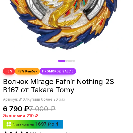
−3%
Волчок Mirage Fafnir Nothing 2S
B167 от Takara Tomy
Артикул:
B167
Купили более 20 раз
6 790 ₽
7 000 ₽
Экономия
210 ₽
1 697 ₽
x 4
Плати частями