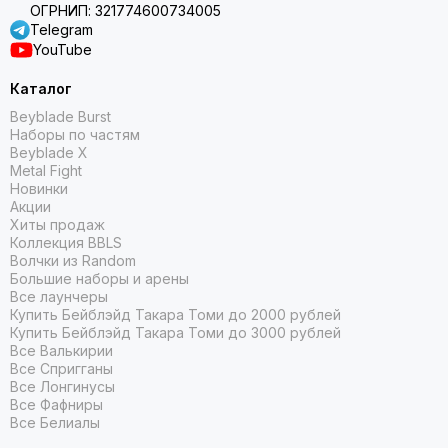
ОГРНИП: 321774600734005
Telegram
YouTube
Каталог
Beyblade Burst
Наборы по частям
Beyblade X
Metal Fight
Новинки
Акции
Хиты продаж
Коллекция BBLS
Волчки из Random
Большие наборы и арены
Все лаунчеры
Купить Бейблэйд Такара Томи до 2000 рублей
Купить Бейблэйд Такара Томи до 3000 рублей
Все Валькирии
Все Спригганы
Все Лонгинусы
Все Фафниры
Все Белиалы