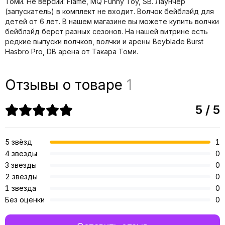
Томи. Не версии: Flame, MQ Funny Toy, SB. Лаунчер
(запускатель) в комплект не входит. Волчок бейблэйд для
детей от 6 лет. В нашем магазине вы можете купить волчки
бейблэйд берст разных сезонов. На нашей витрине есть
редкие выпуски волчков, волчки и арены Beyblade Burst
Hasbro Pro, DB арена от Такара Томи.
Отзывы о товаре
1
5 / 5
5 звёзд
1
4 звезды
0
3 звезды
0
2 звезды
0
1 звезда
0
Без оценки
0