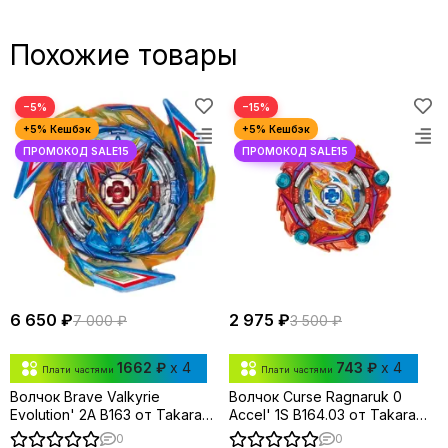
Похожие товары
−5%
−15%
6 650 ₽
2 975 ₽
7 000 ₽
3 500 ₽
1662 ₽
x 4
743 ₽
x 4
Плати частями
Плати частями
Волчок Brave Valkyrie
Волчок Curse Ragnaruk 0
Evolution' 2A B163 от Takara
Accel' 1S B164.03 от Takara
Tomy
Tomy
0
0