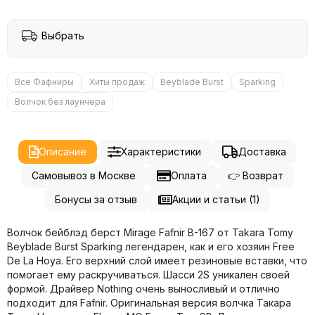
Выбрать
Все Фафниры
Хиты продаж
Beyblade Burst
Sparking
Волчок без лаунчера
Описание
Характеристики
Доставка
Самовывоз в Москве
Оплата
👉 Возврат
Бонусы за отзыв
Акции и статьи (1)
Волчок бейблэд берст Mirage Fafnir B-167 от Takara Tomy
Beyblade Burst Sparking легендарен, как и его хозяин Free
De La Hoya. Его верхний слой имеет резиновые вставки, что
помогает ему раскручиваться. Шасси 2S уникален своей
формой. Драйвер Nothing очень выносливый и отлично
подходит для Fafnir. Оригинальная версия волчка Такара