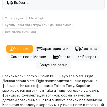
Выбрать
Хиты продаж
Metal Fight
Купить Бейблэйд Такара Томи до 2000 рублей
Волчок без лаунчера
Описание
Характеристики
Доставка
Самовывоз в Москве
Оплата
👉 Возврат
Бонусы за отзыв
Волчок Rock Scorpio T125JB BB65 Beyblade Metal Fight.
Данная серия Metal Fight производится в наше время на
фабрике в Китае по франшизе Takara Tomy. Коробки
маркируются логотипом Takara Tomy, согласно условиям
франшизы. Комплектация волчков, форма и качество
деталей правильные. В этом выпуске волчок без лаунчера.
Красивую заводскую коробку мы упаковываем в картонный