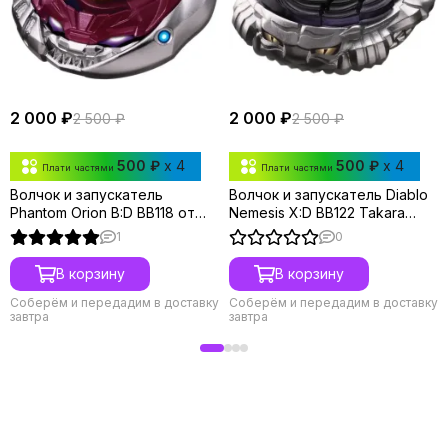
2 000 ₽
2 000 ₽
2 500 ₽
2 500 ₽
500 ₽
x 4
500 ₽
x 4
Плати частями
Плати частями
Волчок и запускатель
Волчок и запускатель Diablo
Phantom Orion B:D BB118 от
Nemesis X:D BB122 Takara
Takara Tomy
Tomy
1
0
В корзину
В корзину
Соберём и передадим в доставку
Соберём и передадим в доставку
завтра
завтра