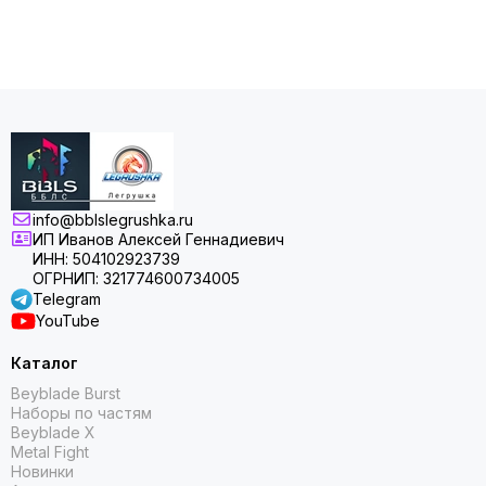
info@bblslegrushka.ru
ИП Иванов Алексей Геннадиевич
ИНН: 504102923739
ОГРНИП: 321774600734005
Telegram
YouTube
Каталог
Beyblade Burst
Наборы по частям
Beyblade X
Metal Fight
Новинки