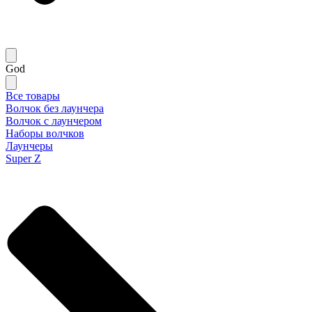
God
Все товары
Волчок без лаунчера
Волчок с лаунчером
Наборы волчков
Лаунчеры
Super Z