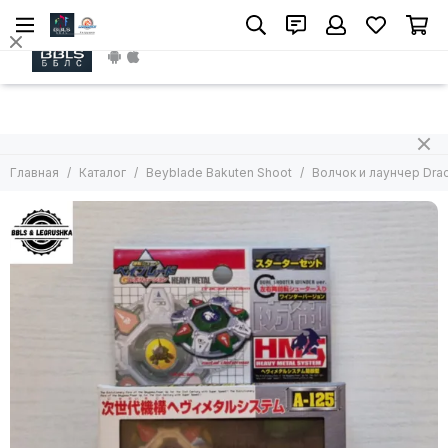
Install App
Главная
Каталог
Beyblade Bakuten Shoot
Волчок и лаунчер Drac