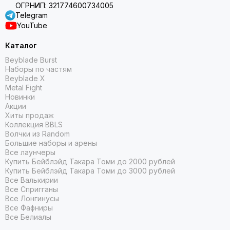
ОГРНИП: 321774600734005
Telegram
YouTube
Каталог
Beyblade Burst
Наборы по частям
Beyblade X
Metal Fight
Новинки
Акции
Хиты продаж
Коллекция BBLS
Волчки из Random
Большие наборы и арены
Все лаунчеры
Купить Бейблэйд Такара Томи до 2000 рублей
Купить Бейблэйд Такара Томи до 3000 рублей
Все Валькирии
Все Спригганы
Все Лонгинусы
Все Фафниры
Все Белиалы