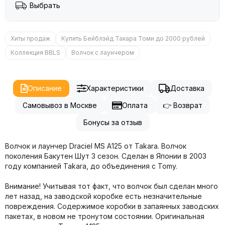
Выбрать
Хиты продаж
Купить Бейблэйд Такара Томи до 2000 рублей
Коллекция BBLS
Волчок с лаунчером
Описание
Характеристики
Доставка
Самовывоз в Москве
Оплата
👉 Возврат
Бонусы за отзыв
Волчок и лаунчер Draciel MS A125 от Takara. Волчок
поколения Бакутен Шут 3 сезон. Сделан в Японии в 2003
году компанией Takara, до объединения с Tomy.
Внимание! Учитывая тот факт, что волчок был сделан много
лет назад, на заводской коробке есть незначительные
повреждения. Содержимое коробки в запаянных заводских
пакетах, в новом не тронутом состоянии. Оригинальная