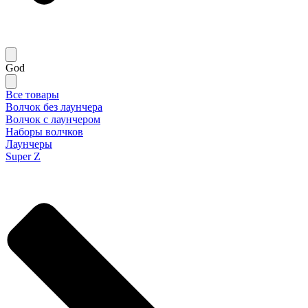
God
Все товары
Волчок без лаунчера
Волчок с лаунчером
Наборы волчков
Лаунчеры
Super Z