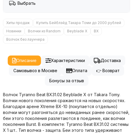
Выбрать
Хиты продаж
Купить Бейблэйд Такара Томи до 2000 рублей
Новинки
Волчки из Random
Beyblade X
BX
Волчок без лаунчера
Описание
Характеристики
Доставка
Самовывоз в Москве
Оплата
👉 Возврат
Бонусы за отзыв
Волчок Tyranno Beat BX31.02 Beyblade X от Takara Tomy.
Волчки нового поколения сражаются на новых скоростях.
Благодаря арене Xtreme BX-10 (покупается отдельно)
волчки могут разгоняться до невиданных ранее скоростей,
беи этого поколения разлетаются в поединке, как волчки
поколения Burst. В комплекте: Tyranno Beat BX31.02 системы
X 1 шт.. Тип волчка - защита. Беи этого типа удерживают