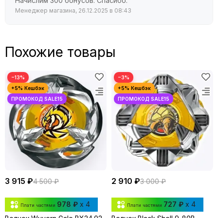
Начислим 300 бонусов. Спасибо.
Менеджер магазина, 26.12.2025 в 08:43
Похожие товары
−13%
−3%
3 915 ₽
2 910 ₽
4 500 ₽
3 000 ₽
978 ₽
x 4
727 ₽
x 4
Плати частями
Плати частями