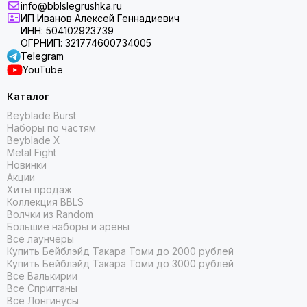
info@bblslegrushka.ru
ИП Иванов Алексей Геннадиевич
ИНН: 504102923739
ОГРНИП: 321774600734005
Telegram
YouTube
Каталог
Beyblade Burst
Наборы по частям
Beyblade X
Metal Fight
Новинки
Акции
Хиты продаж
Коллекция BBLS
Волчки из Random
Большие наборы и арены
Все лаунчеры
Купить Бейблэйд Такара Томи до 2000 рублей
Купить Бейблэйд Такара Томи до 3000 рублей
Все Валькирии
Все Спригганы
Все Лонгинусы