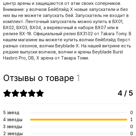
центр арены и защищаются от атак своих соперников.
Внимание: у волчков Бейблэйд X новые запускатели и без
них вы не можете запускать бей. Запускатель не входит в
комплект. Ленточный запускатель можно купить в BX01,
BX02, BX03, BX04, а верёвочный в наборе BX07 или в
релизе BX-18. Официальный релиз BX31.02 от Takara Tomy. В
нашем магазине вы можете купить волчки бейблэйд берст
разных сезонов, волчки Beyblade X. На нашей витрине есть
редкие выпуски волчков, волчки и арены Beyblade Burst
Hasbro Pro, DB, X арена от Такара Томи.
Отзывы о товаре
1
4 / 5
5 звёзд
0
4 звезды
1
3 звезды
0
2 звезды
0