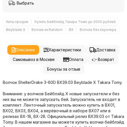
Выбрать
Хиты продаж
Купить Бейблэйд Такара Томи до 2000 рублей
Beyblade X
Волчки из Random
BX
Волчок без лаунчера
Описание
Характеристики
Доставка
Самовывоз в Москве
Оплата
👉 Возврат
Бонусы за отзыв
Волчок ShelterDrake 3-60D BX39.03 Beyblade X Takara Tomy.
Внимание: у волчков Бейблэйд X новые запускатели и без
них вы не можете запускать бей. Запускатель не входит в
комплект. Ленточный запускатель можно купить в BX01,
BX02, BX03, BX04, а верёвочный в наборе BX07 или в
релизах BX-18, BX-28. Официальный релиз BX39.03 от Takara
Tomy. В нашем магазине вы можете купить волчки бейблэйд