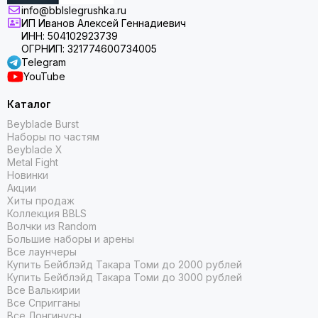
info@bblslegrushka.ru
ИП Иванов Алексей Геннадиевич
ИНН: 504102923739
ОГРНИП: 321774600734005
Telegram
YouTube
Каталог
Beyblade Burst
Наборы по частям
Beyblade X
Metal Fight
Новинки
Акции
Хиты продаж
Коллекция BBLS
Волчки из Random
Большие наборы и арены
Все лаунчеры
Купить Бейблэйд Такара Томи до 2000 рублей
Купить Бейблэйд Такара Томи до 3000 рублей
Все Валькирии
Все Спригганы
Все Лонгинусы