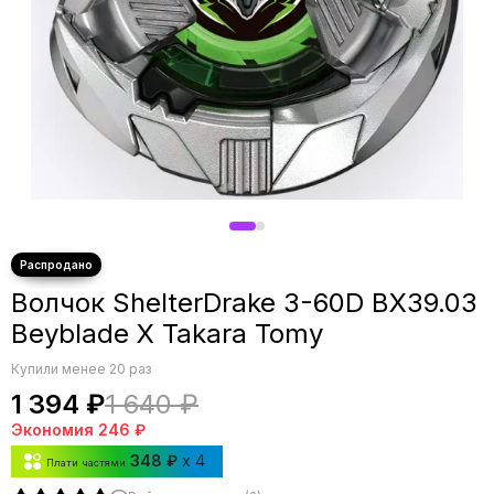
Волчок ShelterDrake 3-60D BX39.03
Beyblade X Takara Tomy
Купили менее 20 раз
1 394 ₽
1 640 ₽
Экономия
246 ₽
348 ₽
x 4
Плати частями