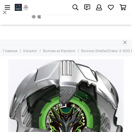
Волчки из Random
Install App
Все товары
Главный приз Random Booster
Главная
Каталог
Волчки из Random
Волчок ShelterDrake 3-60D