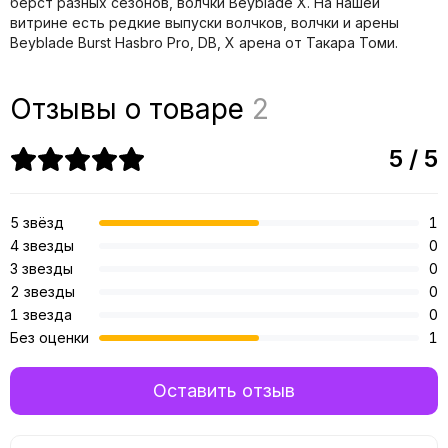
берст разных сезонов, волчки Beyblade X. На нашей
витрине есть редкие выпуски волчков, волчки и арены
Beyblade Burst Hasbro Pro, DB, X арена от Такара Томи.
Отзывы о товаре
2
5 / 5
5 звёзд
1
4 звезды
0
3 звезды
0
2 звезды
0
1 звезда
0
Без оценки
1
Оставить отзыв