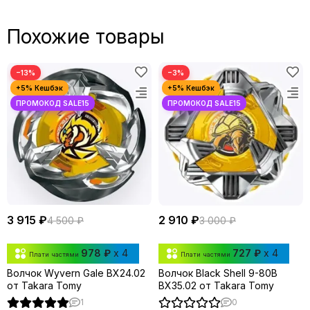
Похожие товары
−13%
−3%
3 915 ₽
2 910 ₽
4 500 ₽
3 000 ₽
978 ₽
x 4
727 ₽
x 4
Плати частями
Плати частями
Волчок Wyvern Gale BX24.02
Волчок Black Shell 9-80B
от Takara Tomy
BX35.02 от Takara Tomy
1
0