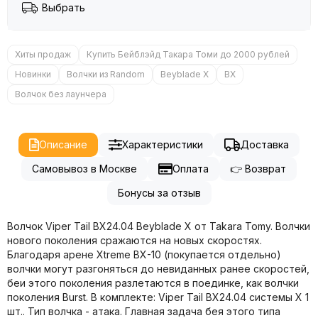
Выбрать
Хиты продаж
Купить Бейблэйд Такара Томи до 2000 рублей
Новинки
Волчки из Random
Beyblade X
BX
Волчок без лаунчера
Описание
Характеристики
Доставка
Самовывоз в Москве
Оплата
👉 Возврат
Бонусы за отзыв
Волчок Viper Tail BX24.04 Beyblade X от Takara Tomy. Волчки
нового поколения сражаются на новых скоростях.
Благодаря арене Xtreme BX-10 (покупается отдельно)
волчки могут разгоняться до невиданных ранее скоростей,
беи этого поколения разлетаются в поединке, как волчки
поколения Burst. В комплекте: Viper Tail BX24.04 системы X 1
шт.. Тип волчка - атака. Главная задача бея этого типа