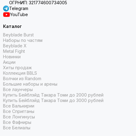
ОГРНИП: 321774600734005
Telegram
YouTube
Каталог
Beyblade Burst
Наборы по частям
Beyblade X
Metal Fight
Новинки
Акции
Хиты продаж
Коллекция BBLS
Волчки из Random
Большие наборы и арены
Все лаунчеры
Купить Бейблэйд Такара Томи до 2000 рублей
Купить Бейблэйд Такара Томи до 3000 рублей
Все Валькирии
Все Спригганы
Все Лонгинусы
Все Фафниры
Все Белиалы