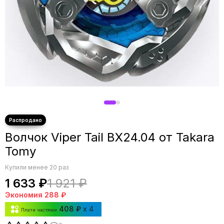
Волчок Viper Tail BX24.04 от Takara
Tomy
Купили менее 20 раз
1 633 ₽
1 921 ₽
Экономия
288 ₽
408 ₽
x 4
Плати частями