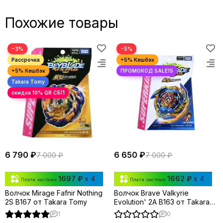
Похожие товары
−3%
−5%
6 790 ₽
6 650 ₽
7 000 ₽
7 000 ₽
1697 ₽
x 4
1662 ₽
x 4
Плати частями
Плати частями
Волчок Mirage Fafnir Nothing
Волчок Brave Valkyrie
2S B167 от Takara Tomy
Evolution' 2A B163 от Takara
Tomy
1
0