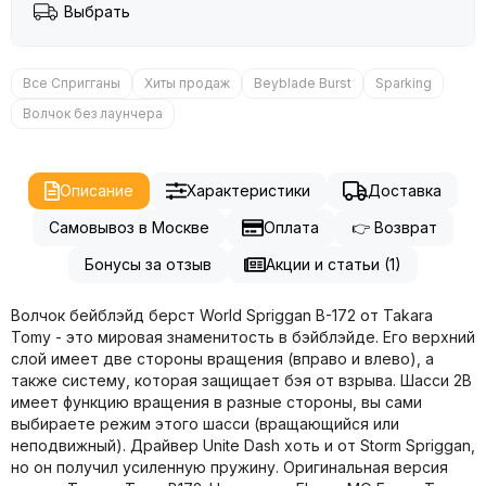
Выбрать
Все Спригганы
Хиты продаж
Beyblade Burst
Sparking
Волчок без лаунчера
Описание
Характеристики
Доставка
Самовывоз в Москве
Оплата
👉 Возврат
Бонусы за отзыв
Акции и статьи (1)
Волчок бейблэйд берст World Spriggan B-172 от Takara
Tomy - это мировая знаменитость в бэйблэйде. Его верхний
слой имеет две стороны вращения (вправо и влево), а
также систему, которая защищает бэя от взрыва. Шасси 2B
имеет функцию вращения в разные стороны, вы сами
выбираете режим этого шасси (вращающийся или
неподвижный). Драйвер Unite Dash хоть и от Storm Spriggan,
но он получил усиленную пружину. Оригинальная версия