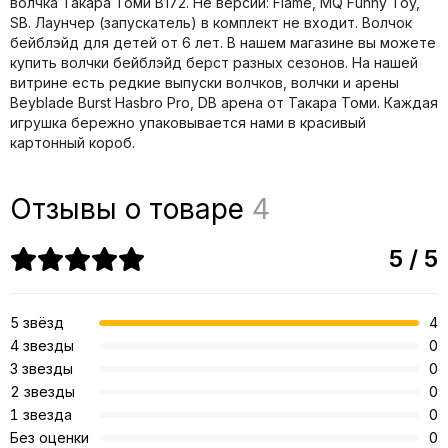
волчка Такара Томи B172. Не версии: Flame, MQ Funny Toy,
SB. Лаунчер (запускатель) в комплект не входит. Волчок
бейблэйд для детей от 6 лет. В нашем магазине вы можете
купить волчки бейблэйд берст разных сезонов. На нашей
витрине есть редкие выпуски волчков, волчки и арены
Beyblade Burst Hasbro Pro, DB арена от Такара Томи. Каждая
игрушка бережно упаковывается нами в красивый
картонный короб.
Отзывы о товаре
4
5 / 5
5 звёзд
4
4 звезды
0
3 звезды
0
2 звезды
0
1 звезда
0
Без оценки
0