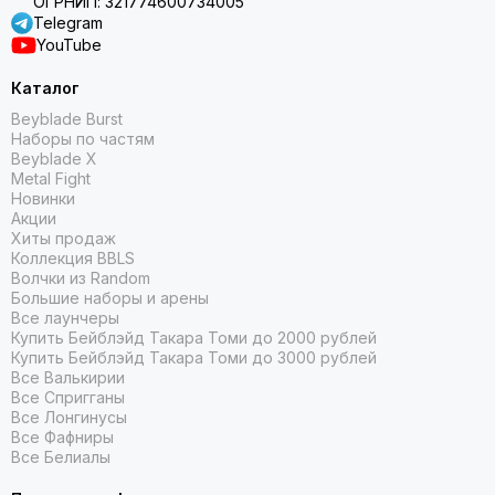
ОГРНИП: 321774600734005
Telegram
YouTube
Каталог
Beyblade Burst
Наборы по частям
Beyblade X
Metal Fight
Новинки
Акции
Хиты продаж
Коллекция BBLS
Волчки из Random
Большие наборы и арены
Все лаунчеры
Купить Бейблэйд Такара Томи до 2000 рублей
Купить Бейблэйд Такара Томи до 3000 рублей
Все Валькирии
Все Спригганы
Все Лонгинусы
Все Фафниры
Все Белиалы