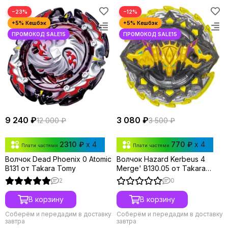
−23%
−12%
9 240 ₽
3 080 ₽
12 000 ₽
3 500 ₽
2310 ₽
x 4
770 ₽
x 4
Плати частями
Плати частями
Волчок Dead Phoenix 0 Atomic
Волчок Hazard Kerbeus 4
B131 от Takara Tomy
Merge' B130.05 от Takara
Tomy
2
0
В корзину
В корзину
Соберём и передадим в доставку
Соберём и передадим в доставку
завтра
завтра