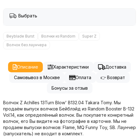
Выбрать
Beyblade Burst
Волчки из Random
Super Z
Волчок без лаунчера
Описание
Характеристики
Доставка
Самовывоз в Москве
Оплата
👉 Возврат
Бонусы за отзыв
Волчок Z Achilles 13Turn Blow' B132.04 Takara Tomy. Мы
продаём выпуск волчков Бейблэйд из Random Booster B-132
Vol.14, как определённый волчок. Вы покупаете конкретный
волчок, его Вы видите на фотографие в карточке. Мы не
продаем выпуски волчков: Flame, MQ Funny Toy, SB. Лаунчер
(запускатель) не входит в комплект.