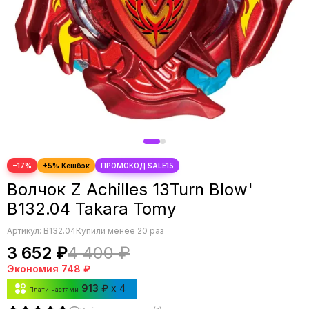
−17%
Волчок Z Achilles 13Turn Blow'
B132.04 Takara Tomy
Артикул:
B132.04
Купили менее 20 раз
3 652 ₽
4 400 ₽
Экономия
748 ₽
913 ₽
x 4
Плати частями