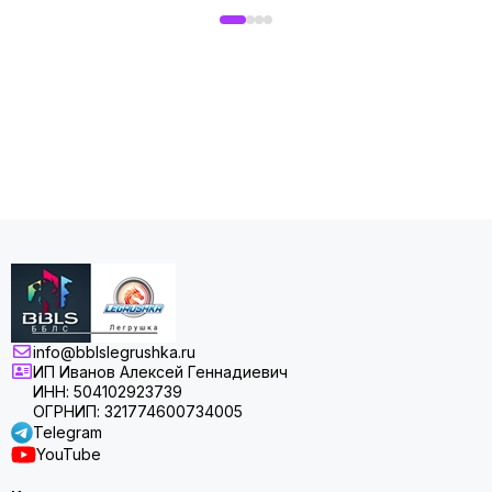
info@bblslegrushka.ru
ИП Иванов Алексей Геннадиевич
ИНН: 504102923739
ОГРНИП: 321774600734005
Telegram
YouTube