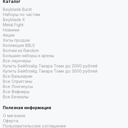
Каталог
Beyblade Burst
Наборы по частям
Beyblade X
Metal Fight
Новинки
Акции
Хиты продаж
Коллекция BBLS
Волчки из Random
Большие наборы и арены
Все лаунчеры
Купить Бейблэйд Такара Томи до 2000 рублей
Купить Бейблэйд Такара Томи до 3000 рублей
Все Валькирии
Все Спригганы
Все Лонгинусы
Все Фафниры
Все Белиалы
Полезная информация
О магазине
Оферта
Пользовательсоке соглашение