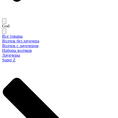
God
Все товары
Волчок без лаунчера
Волчок с лаунчером
Наборы волчков
Лаунчеры
Super Z