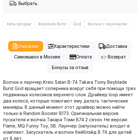
Выбрать
Хиты продаж
Beyblade Burst
God
Волчок с лаунчером
Описание
Характеристики
Доставка
Самовывоз в Москве
Оплата
👉 Возврат
Бонусы за отзыв
Волчок и лаунчер Kreis Satan B-74 Takara Tomy Beyblade
Burst God вращает соперника вокруг себя при помощи трех
подвижных колесиков верхнего слоя. Драйвер loop имеет
два колеса, которые помогают ему делать тактические
маневры. В данный момент этот драйвер можно найти
только в Random Booster B173. Оригинальная версия
пускателя и волчка Такара Томи B74 2 сезон. Не версии:
Flame, MQ Funny Toy, SB. Лаунчер (запускатель) входит в
комплект. Запускатель и волчок бейблэйд B 74 для детей
от 6 лет.