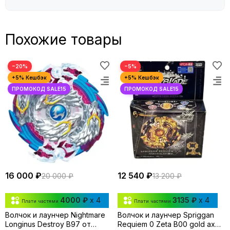
Похожие товары
−20%
−5%
16 000 ₽
12 540 ₽
20 000 ₽
13 200 ₽
4000 ₽
x 4
3135 ₽
x 4
Плати частями
Плати частями
Волчок и лаунчер Nightmare
Волчок и лаунчер Spriggan
Longinus Destroy B97 от
Requiem 0 Zeta B00 gold axe