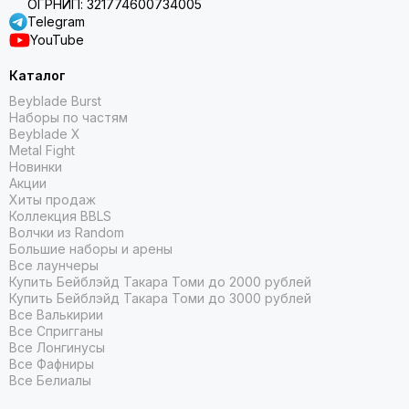
ОГРНИП: 321774600734005
Telegram
YouTube
Каталог
Beyblade Burst
Наборы по частям
Beyblade X
Metal Fight
Новинки
Акции
Хиты продаж
Коллекция BBLS
Волчки из Random
Большие наборы и арены
Все лаунчеры
Купить Бейблэйд Такара Томи до 2000 рублей
Купить Бейблэйд Такара Томи до 3000 рублей
Все Валькирии
Все Спригганы
Все Лонгинусы
Все Фафниры
Все Белиалы