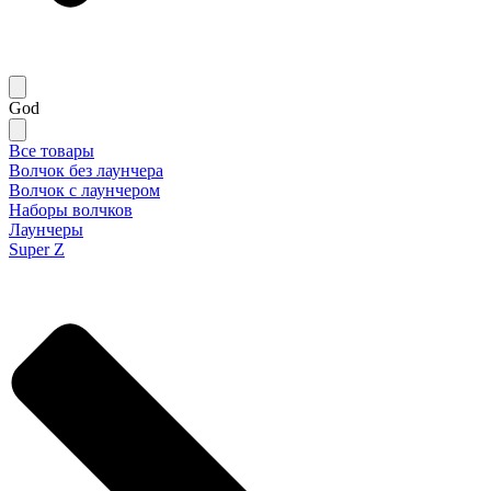
God
Все товары
Волчок без лаунчера
Волчок с лаунчером
Наборы волчков
Лаунчеры
Super Z