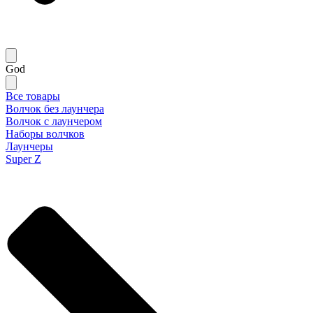
God
Все товары
Волчок без лаунчера
Волчок с лаунчером
Наборы волчков
Лаунчеры
Super Z