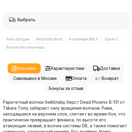
Выбрать
Хиты продаж
Beyblade Burst
Коллекция BBLS
Super Z
Волчок без лаунчера
Описание
Характеристики
Доставка
Самовывоз в Москве
Оплата
👉 Возврат
Бонусы за отзыв
Раритетный волчок бейблэйд берст Dead Phoenix B-131 от
Takara Tomy забирает силу вращения волчков. Рама,
находящаяся на верхнем слое, слетает во время боя, что
практически превращает феникса, по высоте его
атакующих лезвий, в волчка системы DB, а также помогает
совершать тактический маневр. Его драйвер Atomic