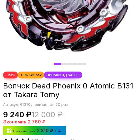
−23%
Волчок Dead Phoenix 0 Atomic B131
от Takara Tomy
Артикул:
B131
Купили менее 20 раз
9 240 ₽
12 000 ₽
Экономия
2 760 ₽
2 310 ₽
x 4
Плати частями