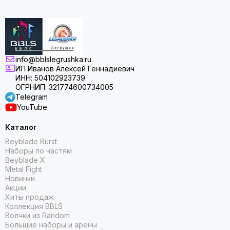
info@bblslegrushka.ru
ИП Иванов Алексей Геннадиевич
ИНН: 504102923739
ОГРНИП: 321774600734005
Telegram
YouTube
Каталог
Beyblade Burst
Наборы по частям
Beyblade X
Metal Fight
Новинки
Акции
Хиты продаж
Коллекция BBLS
Волчки из Random
Большие наборы и арены