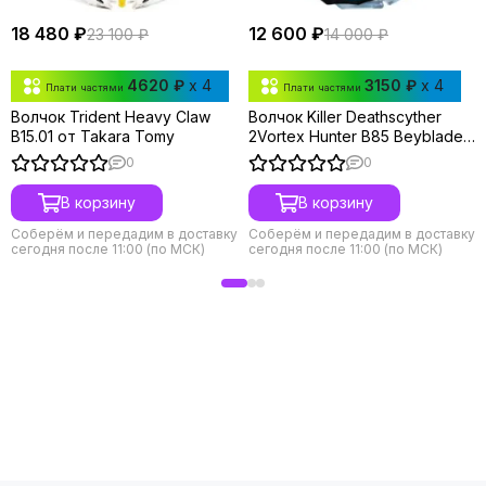
18 480 ₽
12 600 ₽
23 100 ₽
14 000 ₽
4620 ₽
x 4
3150 ₽
x 4
Плати частями
Плати частями
Волчок Trident Heavy Claw
Волчок Killer Deathscyther
B15.01 от Takara Tomy
2Vortex Hunter B85 Beyblade
Burst от Takara Tomy
0
0
В корзину
В корзину
Соберём и передадим в доставку
Соберём и передадим в доставку
сегодня после 11:00 (по МСК)
сегодня после 11:00 (по МСК)