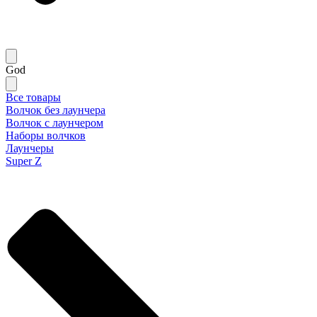
God
Все товары
Волчок без лаунчера
Волчок с лаунчером
Наборы волчков
Лаунчеры
Super Z