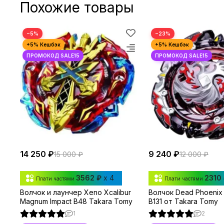
Похожие товары
−5%
−23%
14 250 ₽
9 240 ₽
15 000 ₽
12 000 ₽
3562 ₽
x 4
2310
Плати частями
Плати частями
Волчок и лаунчер Xeno Xcalibur
Волчок Dead Phoenix 
Magnum Impact B48 Takara Tomy
B131 от Takara Tomy
1
2