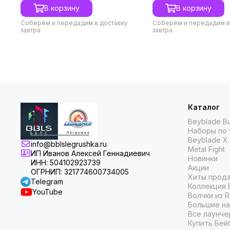
В корзину
В корзину
Соберём и передадим в доставку
Соберём и передадим в
завтра
завтра
Каталог
Beyblade Bu
Наборы по 
Beyblade X
info@bblslegrushka.ru
Metal Fight
ИП Иванов Алексей Геннадиевич
Новинки
ИНН: 504102923739
Акции
ОГРНИП: 321774600734005
Хиты прод
Telegram
Коллекция 
YouTube
Волчки из 
Большие на
Все лаунче
Купить Бей