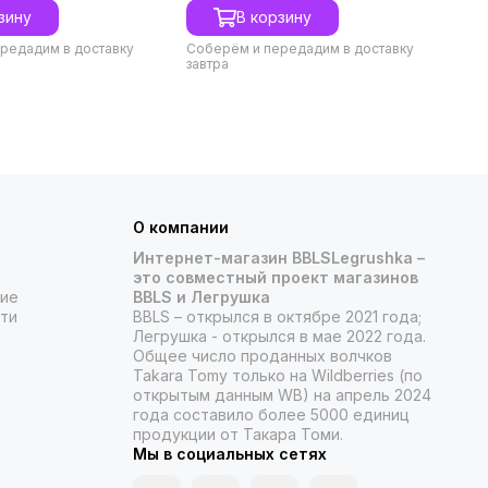
зину
В корзину
редадим в доставку
Соберём и передадим в доставку
завтра
О компании
Интернет-магазин BBLSLegrushka –
это совместный проект магазинов
ние
BBLS и Легрушка
ти
BBLS – открылся в октябре 2021 года;
Легрушка - открылся в мае 2022 года.
Общее число проданных волчков
Takara Tomy только на Wildberries (по
открытым данным WB) на апрель 2024
года составило более 5000 единиц
продукции от Такара Томи.
Мы в социальных сетях