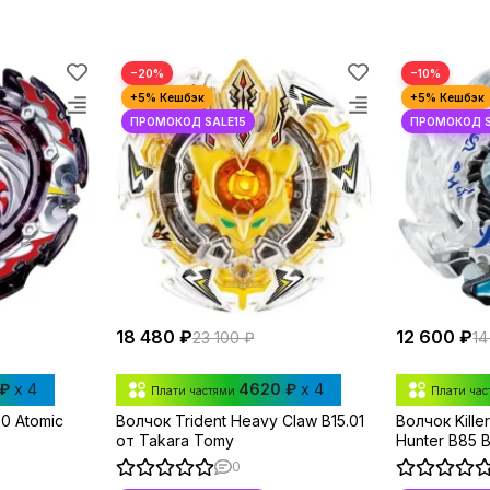
−20%
−10%
18 480 ₽
12 600 ₽
23 100 ₽
14
 ₽
x 4
4620 ₽
x 4
Плати частями
Плати ча
0 Atomic
Волчок Trident Heavy Claw B15.01
Волчок Kille
от Takara Tomy
Hunter B85 
Takara Tom
0