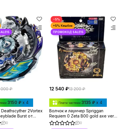
−5%
12 540 ₽
 000 ₽
13 200 ₽
3150 ₽
x 4
3135 ₽
x 4
стями
Плати частями
r Deathscyther 2Vortex
Волчок и лаунчер Spriggan
Beyblade Burst от
Requiem 0 Zeta B00 gold axe ver.
y
от Takara Tomy
0
0