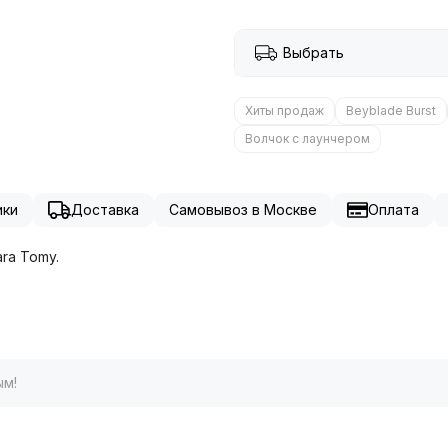
Выбрать
Хиты продаж
Beyblade Burst
Волчок с лаунчером
ики
Доставка
Самовывоз в Москве
Оплата
ara Tomy.
ым!