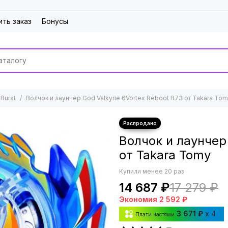
ить заказ
Бонусы
Burst
Волчок и лаунчер God Valkyrie 6Vortex Reboot B73 от Takara To
Волчок и лаунчер 
от Takara Tomy
Купили менее 20 раз
14 687 ₽
17 279 ₽
Экономия
2 592 ₽
3 671 ₽
x 4
Плати частями