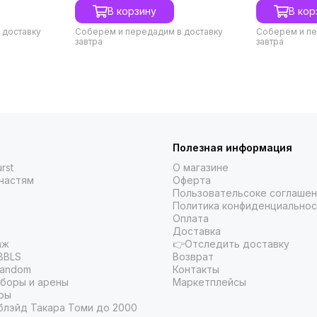
В корзину
В кор
 доставку
Соберём и передадим в доставку
Соберём и пе
завтра
завтра
Полезная информация
rst
О магазине
частям
Оферта
Пользовательсоке соглаше
Политика конфиденциальнос
Оплата
Доставка
аж
👉Отследить доставку
BBLS
Возврат
Random
Контакты
боры и арены
Маркетплейсы
ры
блэйд Такара Томи до 2000