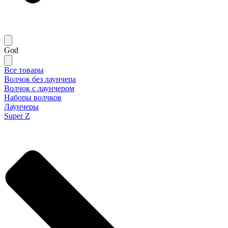
God
Все товары
Волчок без лаунчера
Волчок с лаунчером
Наборы волчков
Лаунчеры
Super Z