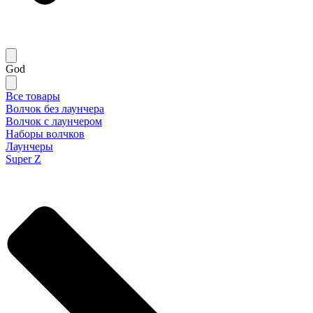
God
Все товары
Волчок без лаунчера
Волчок с лаунчером
Наборы волчков
Лаунчеры
Super Z