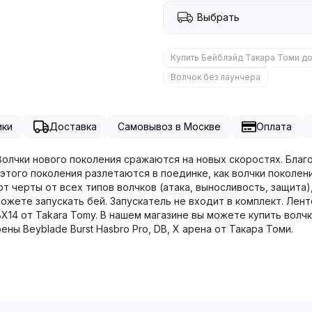
Выбрать
Купить Бейблэйд Такара Томи д
Волчок без лаунчера
ики
Доставка
Самовывоз в Москве
Оплата
. Волчки нового поколения сражаются на новых скоростях. Благ
того поколения разлетаются в поединке, как волчки поколения 
еют черты от всех типов волчков (атака, выносливость, защита)
ожете запускать бей. Запускатель не входит в комплект. Лент
X14 от Takara Tomy. В нашем магазине вы можете купить волчк
ны Beyblade Burst Hasbro Pro, DB, X арена от Такара Томи.