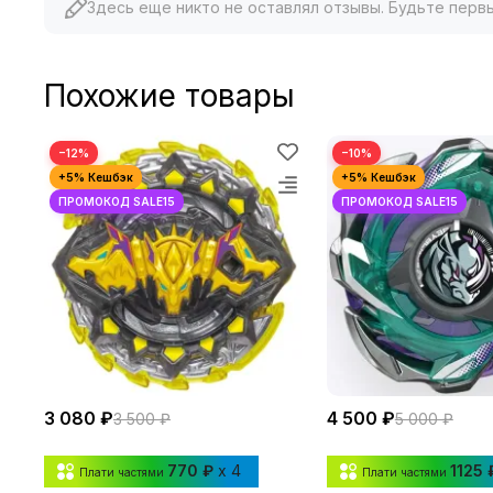
Здесь еще никто не оставлял отзывы. Будьте перв
Похожие товары
−12%
−10%
3 080 ₽
4 500 ₽
3 500 ₽
5 000 ₽
770 ₽
x 4
1125 
Плати частями
Плати частями