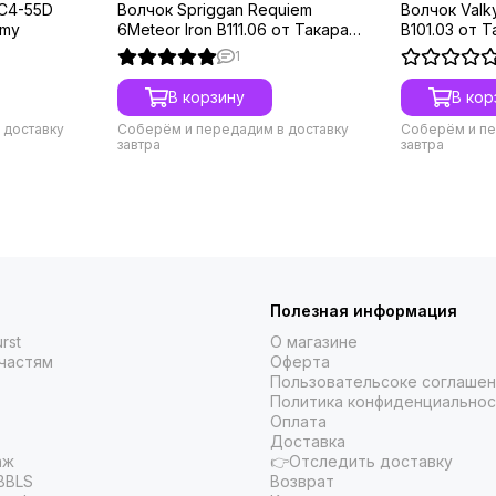
 C4-55D
Волчок Spriggan Requiem
Волчок Valk
omy
6Meteor Iron B111.06 от Такара
B101.03 от 
Томи
1
В корзину
В кор
 доставку
Соберём и передадим в доставку
Соберём и пе
завтра
завтра
Полезная информация
rst
О магазине
частям
Оферта
Пользовательсоке соглаше
Политика конфиденциальнос
Оплата
Доставка
аж
👉Отследить доставку
BBLS
Возврат