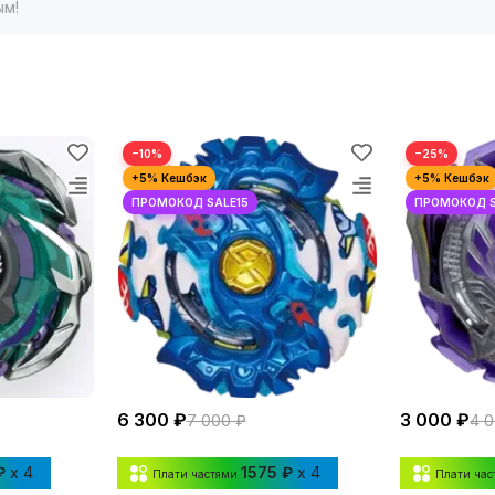
ым!
−10%
−25%
6 300 ₽
3 000 ₽
7 000 ₽
4 
₽
x 4
1575 ₽
x 4
Плати частями
Плати ча