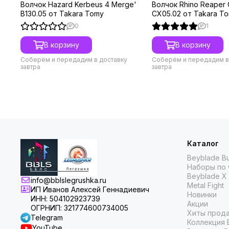
Волчок Hazard Kerbeus 4 Merge'
Волчок Rhino Reaper
B130.05 от Takara Tomy
CX05.02 от Takara T
0
1
В корзину
В корзину
Соберём и передадим в доставку
Соберём и передадим в
завтра
завтра
Каталог
Beyblade Bu
Наборы по 
Beyblade X
info@bblslegrushka.ru
Metal Fight
ИП Иванов Алексей Геннадиевич
Новинки
ИНН: 504102923739
Акции
ОГРНИП: 321774600734005
Хиты прод
Telegram
Коллекция 
YouTube