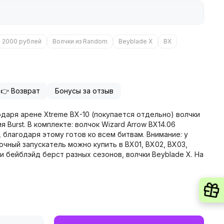
о 2000 рублей
Волчки из Random
Beyblade X
BX
👉 Возврат
Бонусы за отзыв
одаря арене Xtreme BX-10 (покупается отдельно) волчки
Burst. В комплекте: волчок Wizard Arrow BX14.06
, благодаря этому готов ко всем битвам. Внимание: у
очный запускатель можно купить в BX01, BX02, BX03,
и бейблэйд берст разных сезонов, волчки Beyblade X. На