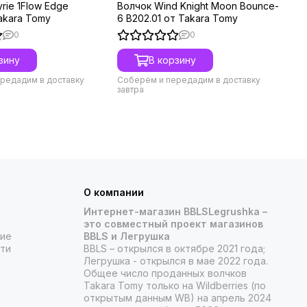
yrie 1Flow Edge
Волчок Wind Knight Moon Bounce-
Во
Takara Tomy
6 B202.01 от Takara Tomy
B1
0
0
зину
В корзину
редадим в доставку
Соберём и передадим в доставку
Со
завтра
зав
О компании
Интернет-магазин BBLSLegrushka –
это совместный проект магазинов
ние
BBLS и Легрушка
ти
BBLS – открылся в октябре 2021 года;
Легрушка - открылся в мае 2022 года.
Общее число проданных волчков
Takara Tomy только на Wildberries (по
открытым данным WB) на апрель 2024