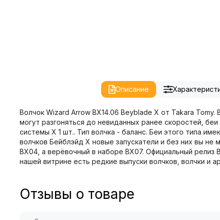
Описание
Характерист
Волчок Wizard Arrow BX14.06 Beyblade X от Takara Tomy
могут разгоняться до невиданных ранее скоростей, беи э
системы X 1 шт.. Тип волчка - баланс. Беи этого типа им
волчков Бейблэйд X новые запускатели и без них вы не м
BX04, а верёвочный в наборе BX07. Официальный релиз B
нашей витрине есть редкие выпуски волчков, волчки и аре
Отзывы о товаре