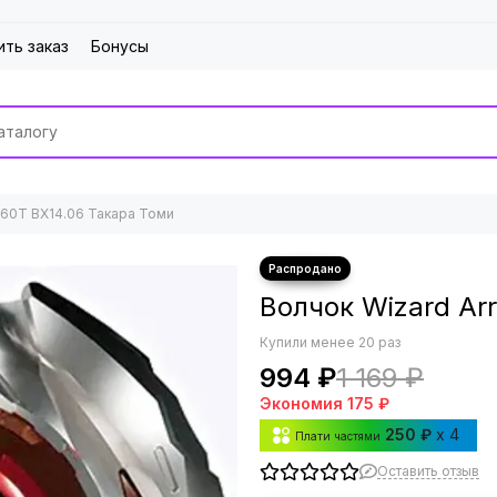
ить заказ
Бонусы
-60T BX14.06 Такара Томи
Волчок Wizard Ar
Купили менее 20 раз
994 ₽
1 169 ₽
Экономия
175 ₽
250 ₽
x 4
Плати частями
Оставить отзыв